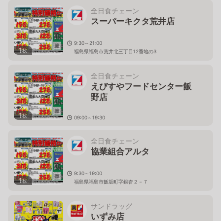
全日食チェーン
スーパーキクタ荒井店
9:30～21:00
1
枚
福島県福島市荒井北三丁目12番地の3
全日食チェーン
えびすやフードセンター飯
野店
1
枚
09:00～19:30
福島県福島市飯野町大字飯野字町１７
全日食チェーン
協業組合アルタ
9:30～19:00
1
枚
福島県福島市飯坂町字銀杏２－７
サンドラッグ
いずみ店