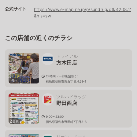
公式サイト
https://www.e-map.ne.jp/p/sundrug/dtl/4208/?
&his=sw
この店舗の近くのチラシ
トライアル
方木田店
24時間（一部店舗除く）
6
枚
福島県福島市吉倉字谷地59-1
ツルハドラッグ
野田西店
9:00〜23:00
20
枚
福島県福島市野田町7丁目3-8
リオン・ドール