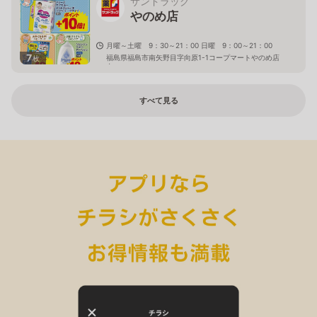
サンドラッグ
やのめ店
月曜～土曜 9：30～21：00 日曜 9：00～21：00
7
福島県福島市南矢野目字向原1-1コープマートやのめ店
枚
内
すべて見る