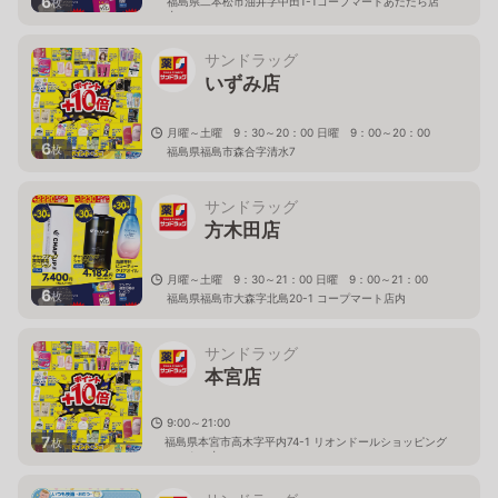
6
福島県二本松市油井字中田1-1コープマートあだたら店
枚
内
サンドラッグ
いずみ店
月曜～土曜 9：30～20：00 日曜 9：00～20：00
6
枚
福島県福島市森合字清水7
サンドラッグ
方木田店
月曜～土曜 9：30～21：00 日曜 9：00～21：00
6
枚
福島県福島市大森字北島20-1 コープマート店内
サンドラッグ
本宮店
9:00～21:00
7
福島県本宮市高木字平内74-1 リオンドールショッピング
枚
センター内