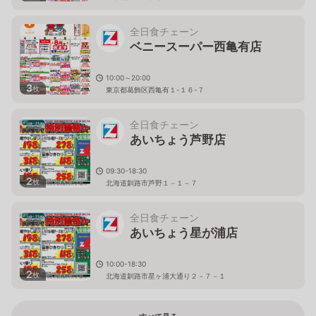
全日食チェーン
ベニースーパー西亀有店
10:00～20:00
3
枚
東京都葛飾区西亀有１-１６-７
全日食チェーン
あいちょう芦野店
09:30-18:30
2
枚
北海道釧路市芦野１－１－７
全日食チェーン
あいちょう星が浦店
10:00-18:30
2
枚
北海道釧路市星ヶ浦大通り２－７－１