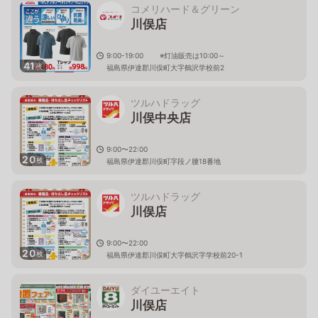
コメリハード＆グリーン
川俣店
9:00-19:00 ※灯油販売は10:00～
41
枚
福島県伊達郡川俣町大字鶴沢学校前2
ツルハドラッグ
川俣中央店
9:00〜22:00
20
枚
福島県伊達郡川俣町字段ノ腰18番地
ツルハドラッグ
川俣店
9:00〜22:00
20
枚
福島県伊達郡川俣町大字鶴沢字学校前20-1
ダイユーエイト
川俣店