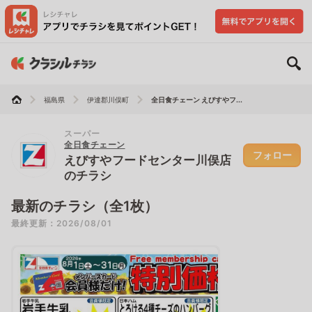
福島県
伊達郡川俣町
全日食チェーン えびすやフ...
スーパー
全日食チェーン
フォロー
えびすやフードセンター川俣店
のチラシ
最新のチラシ（全1枚）
最終更新：2026/08/01