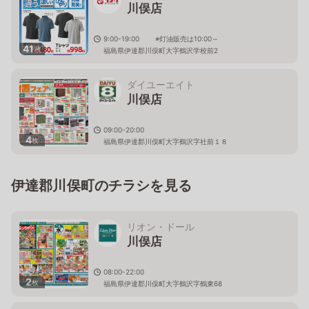
川俣店
9:00-19:00 ※灯油販売は10:00～
41
枚
福島県伊達郡川俣町大字鶴沢学校前2
ダイユーエイト
川俣店
09:00-20:00
4
枚
福島県伊達郡川俣町大字鶴沢字社前１８
伊達郡川俣町のチラシを見る
リオン・ドール
川俣店
08:00-22:00
2
枚
福島県伊達郡川俣町大字鶴沢字鶴東68