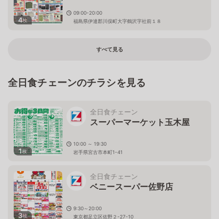
09:00-20:00
4
枚
福島県伊達郡川俣町大字鶴沢字社前１８
すべて見る
全日食チェーンのチラシを見る
全日食チェーン
スーパーマーケット玉木屋
10:00 ～ 19:30
1
枚
岩手県宮古市本町1-41
全日食チェーン
ベニースーパー佐野店
9:30～20:00
3
枚
東京都足立区佐野２-27-10