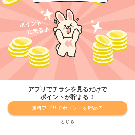
今すぐアプリをダウンロードする
アプリでチラシを見るだけで
ポイントが貯まる！
無料アプリでポイントを貯める
プライバシーポリシー
利用規約
運営会社
サービスに関してのお問い合わせ
チラシ掲載をお考えの方
とじる
Copyright© Kurashiru, Inc. All Rights Reserved.