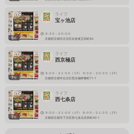
ライフ
宝ヶ池店
９:３０－２０:００
5
枚
京都府京都市左京区岩倉東五田町64
ライフ
西京極店
９:００－２１:００（１F） ９:００－２０:００（２F）
7
枚
京都府京都市右京区西京極畔勝町71-1
ライフ
西七条店
９:００－２１:００（１F） ９:００－２１:００（２F）
7
枚
京都府京都市下京区西七条北衣田町40-1