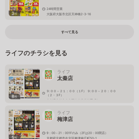
24時間営業
3
枚
大阪府大阪市北区天神橋2-3-16
すべて見る
ライフのチラシを見る
ライフ
太秦店
９:００－２１：００（１F） ９:００－２０：００
（２・３F）
8
枚
京都府京都市右京区太秦安井池田町6
ライフ
梅津店
9：00－21：001Fのみ（2Fは20：00閉店）
5
枚
京都府京都市右京区梅津南広町50-1