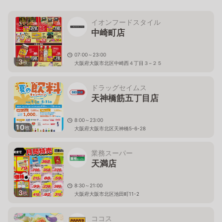
イオンフードスタイル
中崎町店
07:00～23:00
3
枚
大阪府大阪市北区中崎西４丁目３−２５
ドラッグセイムス
天神橋筋五丁目店
8:00～23:00
10
枚
大阪府大阪市北区天神橋5-6-28
業務スーパー
天満店
8:30～21:00
3
枚
大阪府大阪市北区池田町11-2
ココス