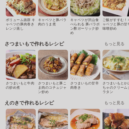
ボリューム抜群 キ
キャベツと豚バラ
キャベツが沢山食
ご飯がすすむ！
ャベツの豚肉巻き
肉のうま煮
べられる 豚バラポ
ャベツと豚の甘
レンジ蒸し
ン酢ガーリック炒
味噌炒め
め
さつまいもで作れるレシピ
もっと見る
さつまいもと牛肉
さつまいもと豚こ
さつまいもの甘辛
さつまいもとか
の炒め煮
ま肉のコチュジャ
肉巻き
ちゃのクリーム
ン炒め
ラタン
えのきで作れるレシピ
もっと見る