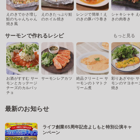
えのきでかさ増し
えのきたっぷり鮭
レンジで簡単！え
シャキシャキ え
鮭のちゃんちゃん
のホイル焼き
のきの豚バラ巻き
きの肉巻き
焼き風
サーモンで作れるレシピ
もっと見る
お酒がすすむ サー
サーモンレアカツ
絶品クリーミー サ
彩りあざやか サ
モンとカッテージ
ーモンのトマトク
モンのマヨネー
チーズのカルパッ
リーム煮
焼き
チョ
最新のお知らせ
ライフ創業65周年記念よしもと特別公演キャ
ンペーン