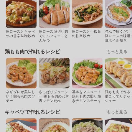
豚ロースとキャベ
豚ロース薄切り肉
豚ロースと小松菜
包んで焼くだけ
ツの甘辛味噌炒め
でミルフィーユと
の甘辛炒め
豚ロースの味噌
んかつ
ヨホイル焼き
鶏もも肉で作れるレシピ
もっと見る
ネギダレが美味し
さっぱりジューシ
基本をマスター！
鶏もも肉で作る 
い！鶏もも肉のソ
ー 鶏もも肉のねぎ
鶏もも肉の照り焼
単こってりチャ
テー
塩レモンだれ
きチキンステーキ
シュー
キャベツで作れるレシピ
もっと見る