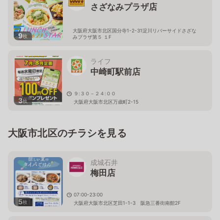
さざなみプラザ店
大阪府大阪市北区国分寺1-2-31淀川リバーサイドさざな
9
枚
みプラザ第５ １F
ライフ
中崎町駅前店
９:３０－２４:００
3
枚
大阪府大阪市北区万歳町2-15
大阪市北区のチラシを見る
成城石井
梅田店
07:00-23:00
5
枚
大阪府大阪市北区芝田1-1-3 阪急三番街南館2F