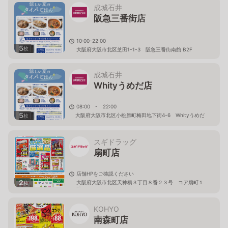
成城石井
阪急三番街店
10:00-22:00
5
枚
大阪府大阪市北区芝田1-1-3 阪急三番街南館 B2F
成城石井
Whityうめだ店
08:00 - 22:00
5
大阪府大阪市北区小松原町梅田地下街4-6 Whityうめだ
枚
イーストモール
スギドラッグ
扇町店
店舗HPをご確認ください
2
大阪府大阪市北区天神橋３丁目８番２３号 コア扇町１
枚
階
KOHYO
南森町店