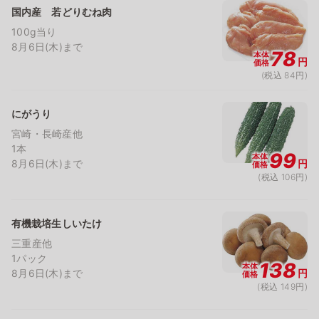
国内産 若どりむね肉
100g当り
8月6日(木)まで
78
本体
円
価格
(税込 84円)
にがうり
宮崎・長崎産他
1本
99
本体
8月6日(木)まで
円
価格
(税込 106円)
有機栽培生しいたけ
三重産他
1パック
138
本体
8月6日(木)まで
円
価格
(税込 149円)