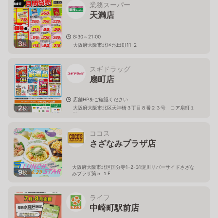
業務スーパー
天満店
8:30～21:00
3
枚
大阪府大阪市北区池田町11-2
スギドラッグ
扇町店
店舗HPをご確認ください
2
大阪府大阪市北区天神橋３丁目８番２３号 コア扇町１
枚
階
ココス
さざなみプラザ店
大阪府大阪市北区国分寺1-2-31淀川リバーサイドさざな
9
枚
みプラザ第５ １F
ライフ
中崎町駅前店