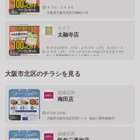
９:３０－２４:００
6
枚
大阪府大阪市北区万歳町2-15
ライフ
太融寺店
８:００(土日９：００)－２４:００（１F） ９:００－２
４:００（２F） ドラッグコーナーのみ２1:００まで ※テ
10
枚
ナント営業時間はライフと異なります
大阪府大阪市北区野崎町8-1
大阪市北区のチラシを見る
成城石井
梅田店
07:00-23:00
6
枚
大阪府大阪市北区芝田1-1-3 阪急三番街南館2F
成城石井