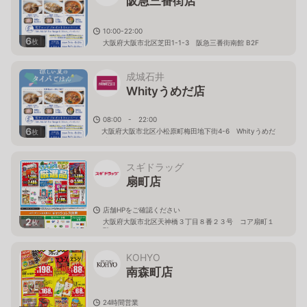
阪急三番街店
10:00-22:00
6
枚
大阪府大阪市北区芝田1-1-3 阪急三番街南館 B2F
成城石井
Whityうめだ店
08:00 - 22:00
6
大阪府大阪市北区小松原町梅田地下街4-6 Whityうめだ
枚
イーストモール
スギドラッグ
扇町店
店舗HPをご確認ください
2
大阪府大阪市北区天神橋３丁目８番２３号 コア扇町１
枚
階
KOHYO
南森町店
24時間営業