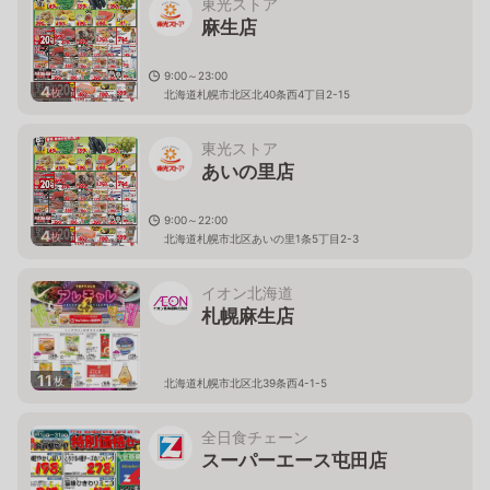
東光ストア
麻生店
9:00～23:00
4
枚
北海道札幌市北区北40条西4丁目2-15
東光ストア
あいの里店
9:00～22:00
4
枚
北海道札幌市北区あいの里1条5丁目2-3
イオン北海道
札幌麻生店
11
枚
北海道札幌市北区北39条西4-1-5
全日食チェーン
スーパーエース屯田店