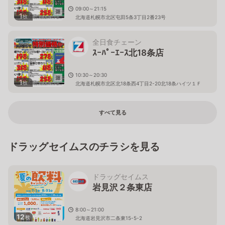
09:00～21:15
1
枚
北海道札幌市北区屯田5条3丁目2番23号
全日食チェーン
ｽｰﾊﾟｰｴｰｽ北18条店
10:30～20:30
1
枚
北海道札幌市北区北18条西4丁目2-20北18条ハイツ１Ｆ
すべて見る
ドラッグセイムスのチラシを見る
ドラッグセイムス
岩見沢２条東店
8:00～21:00
12
枚
北海道岩見沢市二条東15-5-2