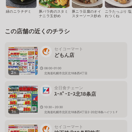
緑のニラチヂミ
豚バラ肉のスタミ
豚ニラ豆腐のオイ
ニラたっぷり 塩
ナニラ玉炒め
スターソース炒め
れつくね
この店舗の近くのチラシ
セイコーマート
どもん店
06:00-01:00
2
枚
北海道札幌市北区北18条西4丁目
全日食チェーン
ｽｰﾊﾟｰｴｰｽ北18条店
10:30～20:30
1
枚
北海道札幌市北区北18条西4丁目2-20北18条ハイツ１Ｆ
セイコーマート