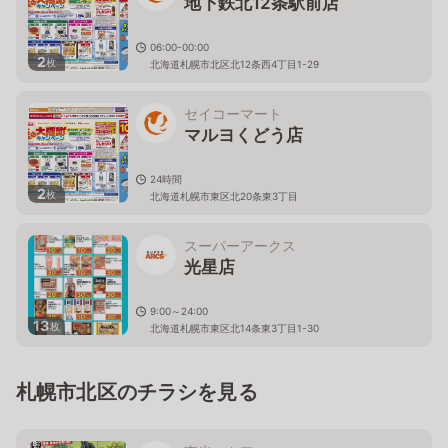
地下鉄北12条駅前店
06:00-00:00
2
枚
北海道札幌市北区北12条西4丁目1-29
セイコーマート
マルヨくどう店
24時間
2
枚
北海道札幌市東区北20条東3丁目
スーパーアークス
光星店
9:00～24:00
13
枚
北海道札幌市東区北14条東3丁目1-30
札幌市北区のチラシを見る