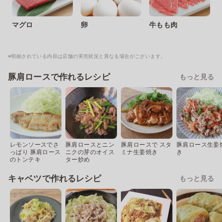
マグロ
卵
牛もも肉
※明細されている内容は店舗の実売状況と異なる場合がございます。
豚肩ロースで作れるレシピ
もっと見る
レモンソースでさ
豚肩ロースとニン
豚肩ロースで スタ
豚肩ロース生姜
っぱり 豚肩ロース
ニクの芽のオイス
ミナ生姜焼き
き
のトンテキ
ター炒め
キャベツで作れるレシピ
もっと見る