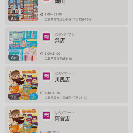
焼山
9:00～22:00
6
枚
広島県呉市焼山中央1丁目12番15号
ゆめタウン
呉店
9:00-21:00
8
枚
広島県呉市宝町5-10
ゆめマート
川尻店
8:30-21:30
7
枚
広島県呉市川尻町西1丁目25-30
ゆめマート
阿賀店
8:30-22:00