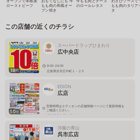
オーブンで本格派
おもてなしにも 牛
牛もも肉とチーズ
わさびソースで 
ローストビーフ
もも肉の和風オー
のロールレタス
もも肉のタリア
ブン焼き
タ
この店舗の近くのチラシ
スーパードラッグひまわり
広中央店
9:00-24:00
19
枚
広島県呉市広中町１－２５
EDION
広店
営業時間はエディオンの店舗情報ページにて最新情報を
ご確認ください。
50
枚
広島県呉市広中町1-18
洋服の青山
呉市広店