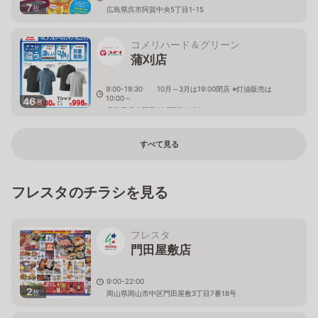
7
枚
広島県呉市阿賀中央5丁目1-15
コメリハード＆グリーン
蒲刈店
9:00-19:30 10月～3月は19:00閉店 ※灯油販売は
10:00～
46
枚
広島県呉市下蒲刈町下島1658-1
すべて見る
フレスタのチラシを見る
フレスタ
門田屋敷店
9:00-22:00
2
枚
岡山県岡山市中区門田屋敷3丁目7番18号