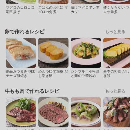
マグロのコロコロ
ごはんのお供に マ
漬けマグロでレア
硬くならない マ
竜田揚げ
グロの角煮
カツ
ロの角煮
卵で作れるレシピ
もっと見る
絶品おつまみ 明太
めんつゆで簡単 だ
シンプル！小松菜
基本の和食 だし
チーズ卵焼き
し巻き卵
と卵の中華炒め
き卵
牛もも肉で作れるレシピ
もっと見る