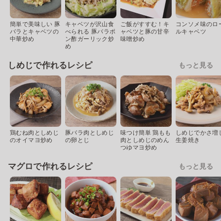
簡単で美味しい 豚
キャベツが沢山食
ご飯がすすむ！キ
コンソメ味のロ
バラとキャベツの
べられる 豚バラポ
ャベツと豚の甘辛
ルキャベツ
中華炒め
ン酢ガーリック炒
味噌炒め
め
しめじで作れるレシピ
もっと見る
鶏むね肉としめじ
豚バラ肉としめじ
味つけ簡単 鶏もも
しめじでかさ増
のオイマヨ炒め
の卵とじ
肉としめじのめん
生姜焼き
つゆマヨ炒め
マグロで作れるレシピ
もっと見る