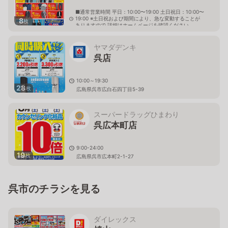
■通常営業時間 平日：10:00〜19:00 土日祝日：10:00〜
19:00 ※土日祝および期間により、急な変動することが
8
枚
ありますので 詳細はホームページを確認ください
広島県呉市広駅前一丁目1番5号
ヤマダデンキ
呉店
10:00～19:30
28
枚
広島県呉市広白石四丁目5-39
スーパードラッグひまわり
呉広本町店
9:00-24:00
19
枚
広島県呉市広本町2-1-27
呉市のチラシを見る
ダイレックス