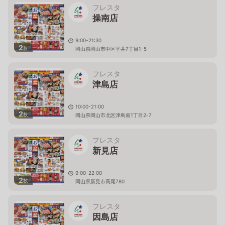
フレスタ
操南店
9:00-21:30
2
枚
岡山県岡山市中区平井7丁目1-5
フレスタ
津島店
10:00-21:00
2
枚
岡山県岡山市北区津島南1丁目2-7
フレスタ
新見店
9:00-22:00
2
枚
岡山県新見市高尾780
フレスタ
因島店