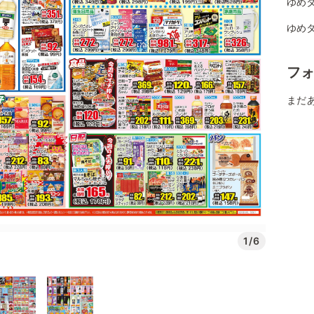
ゆめタ
ゆめタ
フ
まだ
1/6