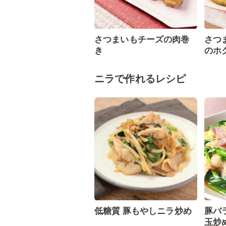
さつまいもチーズの肉巻
さつ
き
のホ
ニラで作れるレシピ
低糖質 豚もやしニラ炒め
豚バ
玉炒