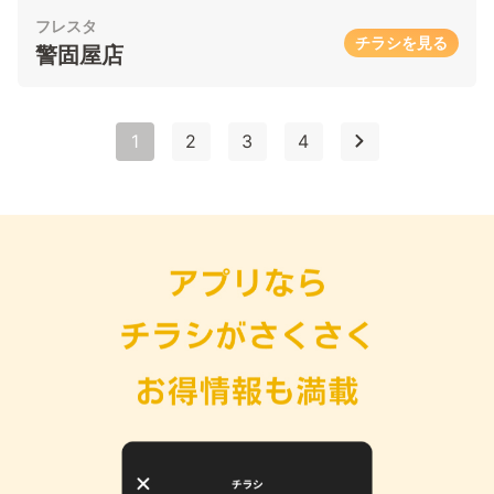
フレスタ
チラシを見る
警固屋店
1
2
3
4