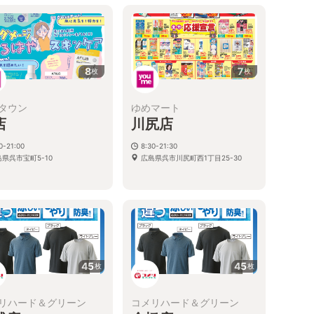
8
7
枚
枚
タウン
ゆめマート
店
川尻店
0-21:00
8:30-21:30
県呉市宝町5-10
広島県呉市川尻町西1丁目25-30
45
45
枚
枚
リハード＆グリーン
コメリハード＆グリーン