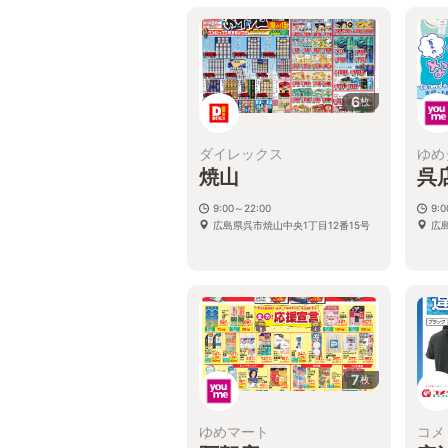
6
枚
ダイレックス
ゆめ
焼山
呉
9:00～22:00
9:0
広島県呉市焼山中央1丁目12番15号
広島
7
枚
ゆめマート
コメ