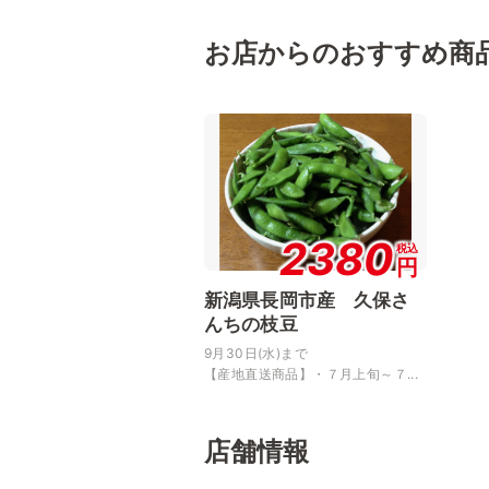
お店からのおすすめ商
2380
税込
円
新潟県長岡市産 久保さ
んちの枝豆
9月30日(水)まで
【産地直送商品】・７月上旬～７...
店舗情報