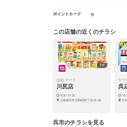
ポイントカード
有
この店舗の近くのチラシ
7
枚
ゆめマート
ヤマ
川尻店
呉
8:30-21:30
10:
広島県呉市川尻町西1丁目25-30
広
呉市のチラシを見る