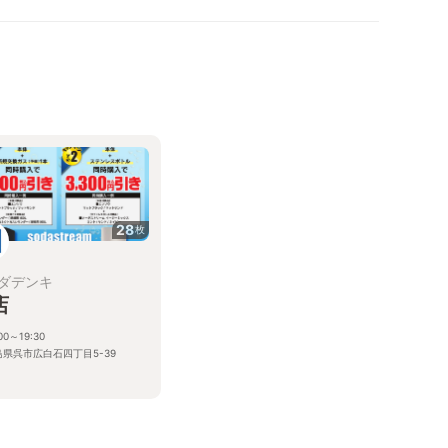
28
枚
ダデンキ
店
00～19:30
島県呉市広白石四丁目5-39