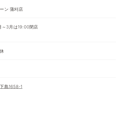
ーン 蒲刈店
0月～3月は19:00閉店
～
休
島1658-1