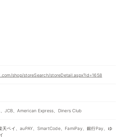
i.com/shop/storeSearch/storeDetail.aspx?id=1658
d、JCB、American Express、Diners Club
天ペイ、auPAY、SmartCode、FamiPay、銀行Pay、ゆ
イ