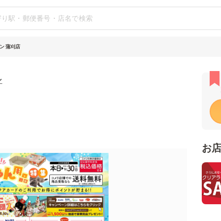
ン 蒲刈店
ン
お