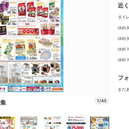
近
ダイレ
ゆめタ
ゆめタ
ゆめマ
ゆめマ
フ
まだ
1/45
特集