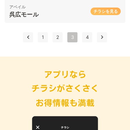
アベイル
チラシを見る
呉広モール
1
2
3
4