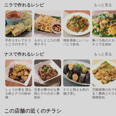
ニラで作れるレシピ
もっと見る
手作りタレでタコ
もやしとニラの簡
簡単美味しい！レ
豚バラ肉のスタ
とニラのチヂミ
単チヂミ
バニラ炒め
ナニラ玉炒め
ナスで作れるレシピ
もっと見る
しょうが香る 鶏も
生姜が爽やかな豚
ナスと鶏もも肉の
万能味噌だれで
も肉とナスの炒め
肉とナスのポン酢
揚げ浸し
る！豚肉とナス
物
炒め
味噌炒め
この店舗の近くのチラシ