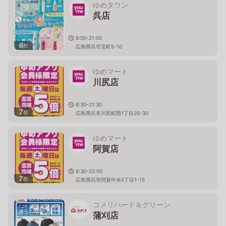
ゆめタウン
呉店
9:00-21:00
8
枚
広島県呉市宝町5-10
ゆめマート
川尻店
8:30-21:30
7
枚
広島県呉市川尻町西1丁目25-30
ゆめマート
阿賀店
8:30-22:00
7
枚
広島県呉市阿賀中央5丁目1-15
コメリハード＆グリーン
蒲刈店