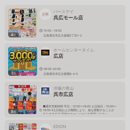
バースデイ
呉広モール店
10:00～19:00
4
枚
広島県呉市広大新開2丁目1-2
ホームセンタータイム
広店
09:00-20:00
3
枚
広島県呉市広古新開6-4-5
洋服の青山
呉市広店
■通常営業時間 平日：10:00〜19:00 土日祝日：10:00〜
19:00 ※土日祝および期間により、急な変動することが
8
枚
ありますので 詳細はホームページを確認ください
広島県呉市広駅前一丁目1番5号
EDION