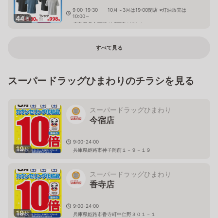
9:00-19:30 10月～3月は19:00閉店 ※灯油販売は
10:00～
44
枚
広島県呉市下蒲刈町下島1658-1
すべて見る
スーパードラッグひまわりのチラシを見る
スーパードラッグひまわり
今宿店
9:00-24:00
19
枚
兵庫県姫路市神子岡前１－９－１９
スーパードラッグひまわり
香寺店
9:00-24:00
19
枚
兵庫県姫路市香寺町中仁野３０１－１