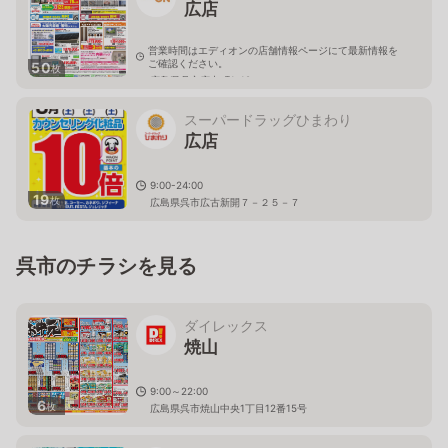
広店
営業時間はエディオンの店舗情報ページにて最新情報を
ご確認ください。
50
枚
広島県呉市広中町1-18
スーパードラッグひまわり
広店
9:00-24:00
19
枚
広島県呉市広古新開７－２５－７
呉市のチラシを見る
ダイレックス
焼山
9:00～22:00
6
枚
広島県呉市焼山中央1丁目12番15号