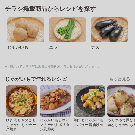
チラシ掲載商品からレシピを探す
じゃがいも
ニラ
ナス
※明細されている内容は店舗の実売状況と異なる場合がございます。
じゃがいもで作れるレシピ
もっと見る
ひき肉ときのこと
じゃがいもとウイ
鶏肉とじゃがいも
めんつゆで豚ひ
じゃがいものチー
ンナーのナポリタ
のバター醤油炒め
肉とじゃがいも
ズ焼き
ン風炒め