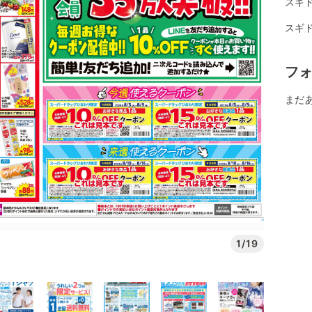
スギ
スギ
フ
まだ
1/19