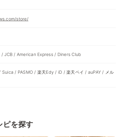
ws.com/store/
 / JCB / American Express / Diners Club
 / Suica / PASMO / 楽天Edy / iD / 楽天ペイ / auPAY / メル
シピを探す