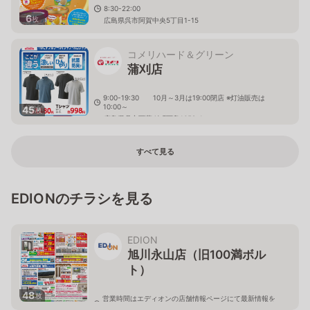
8:30-22:00
6
枚
広島県呉市阿賀中央5丁目1-15
コメリハード＆グリーン
蒲刈店
9:00-19:30 10月～3月は19:00閉店 ※灯油販売は
10:00～
45
枚
広島県呉市下蒲刈町下島1658-1
すべて見る
EDIONのチラシを見る
EDION
旭川永山店（旧100満ボル
ト）
48
枚
営業時間はエディオンの店舗情報ページにて最新情報を
ご確認ください。