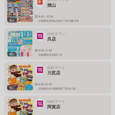
焼山
9:00～22:00
6
枚
広島県呉市焼山中央1丁目12番15号
ゆめタウン
呉店
9:00-21:00
6
枚
広島県呉市宝町5-10
ゆめマート
川尻店
8:30-21:30
6
枚
広島県呉市川尻町西1丁目25-30
ゆめマート
阿賀店