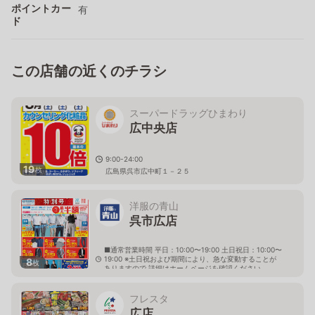
ポイントカー
有
ド
この店舗の近くのチラシ
スーパードラッグひまわり
広中央店
9:00-24:00
19
枚
広島県呉市広中町１－２５
洋服の青山
呉市広店
■通常営業時間 平日：10:00〜19:00 土日祝日：10:00〜
19:00 ※土日祝および期間により、急な変動することが
8
枚
ありますので 詳細はホームページを確認ください
広島県呉市広駅前一丁目1番5号
フレスタ
広店