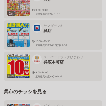
9:00-22:00
2
枚
広島県呉市広白石1-5-1
ヤマダデンキ
呉店
10:00～19:30
26
枚
広島県呉市広白石四丁目5-39
スーパードラッグひまわり
呉広本町店
9:00-24:00
19
枚
広島県呉市広本町2-1-27
呉市のチラシを見る
ダイレックス