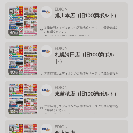
北海道旭川市永山二条3-1-15
EDION
旭川本店（旧100満ボルト）
営業時間はエディオンの店舗情報ページにて最新情報を
ご確認ください。
48
枚
北海道旭川市西御料五条1丁目1-5
EDION
札幌清田店（旧100満ボル
ト）
48
枚
営業時間はエディオンの店舗情報ページにて最新情報を
ご確認ください。
北海道札幌市清田区真栄56
EDION
東苗穂店（旧100満ボルト）
営業時間はエディオンの店舗情報ページにて最新情報を
ご確認ください。
48
枚
北海道札幌市東区東苗穂三条2丁目5番20号
EDION
西上尾店