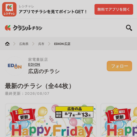
広島県
呉市
EDION 広店
家電量販店
EDION
フォロー
広店のチラシ
最新のチラシ（全44枚）
最終更新：2026/08/07