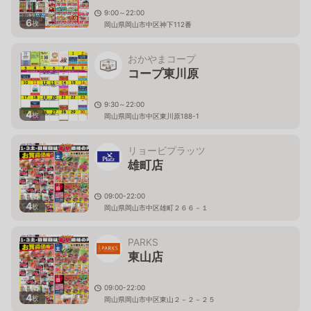
9:00～22:00
6
枚
岡山県岡山市中区神下112番
おかやまコープ
コープ東川原
9:30～22:00
4
枚
岡山県岡山市中区東川原188-1
リョービプラッツ
雄町店
09:00-22:00
4
枚
岡山県岡山市中区雄町２６６－１
PARKS
東山店
09:00-22:00
4
枚
岡山県岡山市中区東山２－２－２５