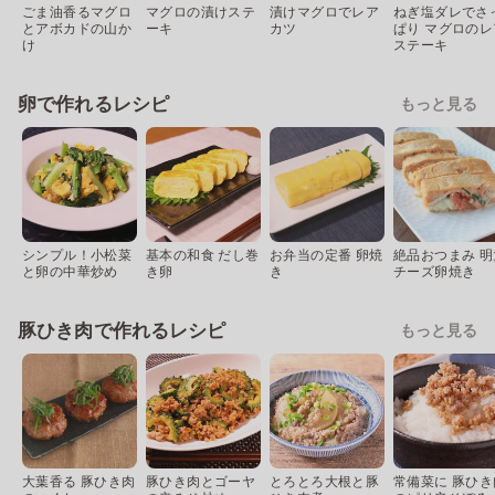
ごま油香るマグロ
マグロの漬けステ
漬けマグロでレア
ねぎ塩ダレでさ
とアボカドの山か
ーキ
カツ
ぱり マグロのレ
け
ステーキ
卵で作れるレシピ
もっと見る
シンプル！小松菜
基本の和食 だし巻
お弁当の定番 卵焼
絶品おつまみ 明
と卵の中華炒め
き卵
き
チーズ卵焼き
豚ひき肉で作れるレシピ
もっと見る
大葉香る 豚ひき肉
豚ひき肉とゴーヤ
とろとろ大根と豚
常備菜に 豚ひき