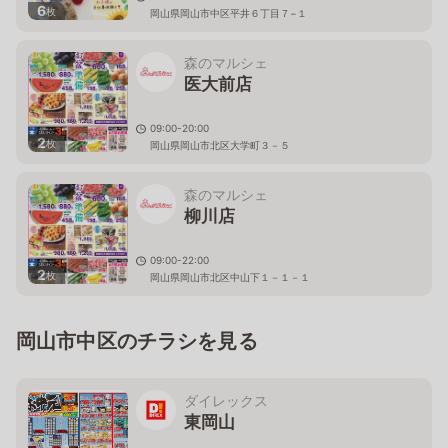
6
枚
岡山県岡山市中区平井６丁目７−１
森のマルシェ
医大前店
09:00-20:00
2
枚
岡山県岡山市北区大学町３－５
森のマルシェ
柳川店
09:00-22:00
2
枚
岡山県岡山市北区中山下１－１－１
岡山市中区のチラシを見る
ダイレックス
東岡山