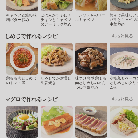
キャベツと鮭の味
ごはんがすすむ！
コンソメ味のロー
簡単で美味しい 
噌バター炒め
チキンとキャベツ
ルキャベツ
バラとキャベツ
のガーリック炒め
中華炒め
しめじで作れるレシピ
もっと見る
鶏もも肉としめじ
しめじでかさ増し
味つけ簡単 鶏もも
小松菜とベーコ
のトマト煮
生姜焼き
肉としめじのめん
としめじのクリ
つゆマヨ炒め
ム煮
マグロで作れるレシピ
もっと見る