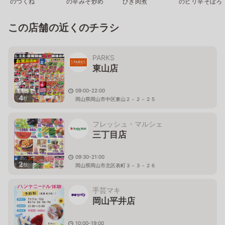
のつくね
の辛みそ炒め
ひき肉煮
のピリ辛そぼろ
この店舗の近くのチラシ
PARKS
東山店
09:00-22:00
4
枚
岡山県岡山市中区東山２－２－２５
フレッシュ・マルシェ
三丁目店
09:30-21:00
2
枚
岡山県岡山市北区表町３－３－２６
手芸マキ
岡山平井店
10:00-19:00