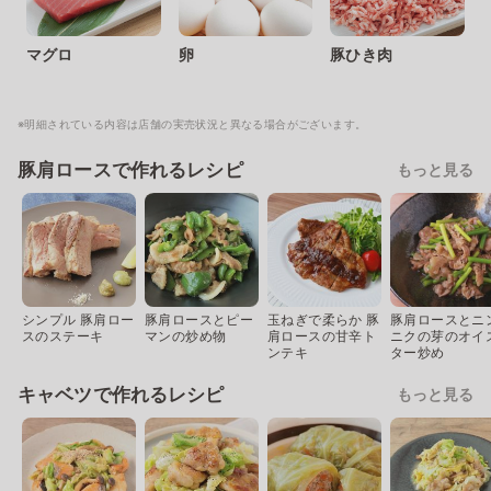
マグロ
卵
豚ひき肉
※明細されている内容は店舗の実売状況と異なる場合がございます。
豚肩ロースで作れるレシピ
もっと見る
シンプル 豚肩ロー
豚肩ロースとピー
玉ねぎで柔らか 豚
豚肩ロースとニ
スのステーキ
マンの炒め物
肩ロースの甘辛ト
ニクの芽のオイ
ンテキ
ター炒め
キャベツで作れるレシピ
もっと見る