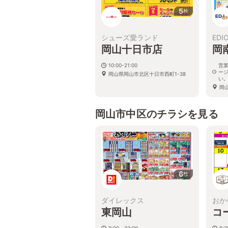
5
枚
シューズ愛ランド
EDI
岡山十日市店
岡
10:00-21:00
営
ー
岡山県岡山市北区十日市西町1-38
い
岡山
岡山市中区のチラシを見る
6
枚
ダイレックス
おか
東岡山
コ
9:00～22:00
9: