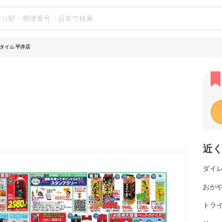
タイム 平井店
近
ダイレ
おか
トライ