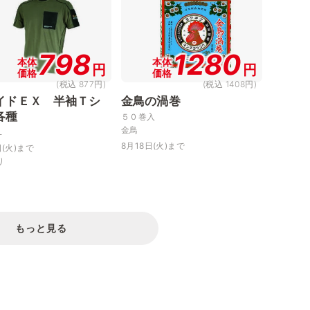
798
1280
本体
本体
円
円
価格
価格
(税込 877円)
(税込 1408円)
イドＥＸ 半袖Ｔシ
金鳥の渦巻
各種
５０巻入
金鳥
Ｌ
8月18日(火)まで
日(火)まで
り
もっと見る