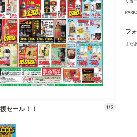
リョ
PAR
フ
まだ
1/5
応援セール！！