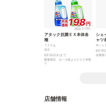
198
本体
円
価格
(税込 217円)
アタック抗菌ＥＸ本体各
シェ
種
ャツ
７２０ｇ
Ｍ～Ｌ
花王
8月18
8月18日(火)まで
在庫限
数量限定 お一人様よりどり２本限
り
店舗情報