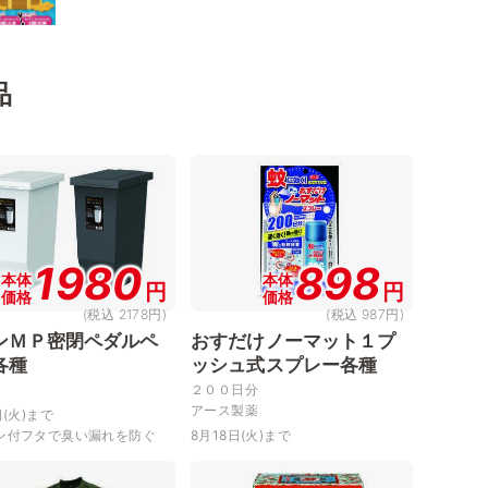
品
1980
898
本体
本体
円
円
価格
価格
(税込 2178円)
(税込 987円)
ンＭＰ密閉ペダルペ
おすだけノーマット１プ
各種
ッシュ式スプレー各種
２００日分
アース製薬
日(火)まで
ン付フタで臭い漏れを防ぐ
8月18日(火)まで