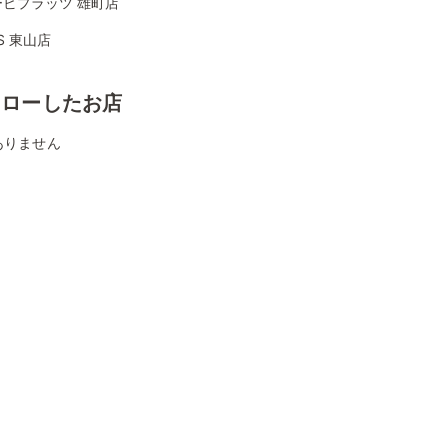
ービプラッツ 雄町店
KS 東山店
ォローしたお店
ありません