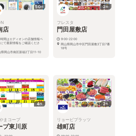
50
2
枚
枚
ON
フレスタ
南店
門田屋敷店
業時間はエディオンの店舗情報ペ
9:00-22:00
ジにて最新情報をご確認くださ
岡山県岡山市中区門田屋敷3丁目7番
。
18号
県岡山市南区新福2丁目11-10
4
2
枚
枚
やまコープ
リョービプラッツ
ープ東川原
雄町店
30～22:00
09:00-22:00