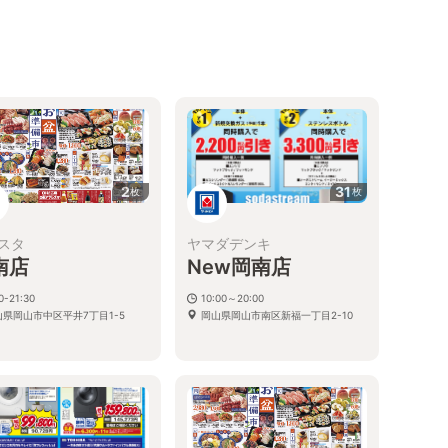
2
31
枚
枚
スタ
ヤマダデンキ
南店
New岡南店
0-21:30
10:00～20:00
山県岡山市中区平井7丁目1-5
岡山県岡山市南区新福一丁目2-10