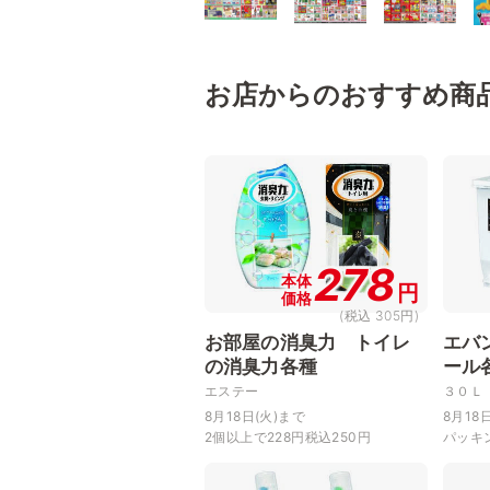
お店からのおすすめ商
278
本体
円
価格
(税込 305円)
お部屋の消臭力 トイレ
エバ
の消臭力各種
ール
エステー
３０Ｌ
8月18日(火)まで
8月18
2個以上で228円税込250円
パッキ