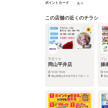
ポイントカード
あり
この店舗の近くのチラシ
6
枚
手芸マキ
フレ
岡山平井店
操
10:00-19:00
9:0
岡山県岡山市中区平井６丁目７−１
岡