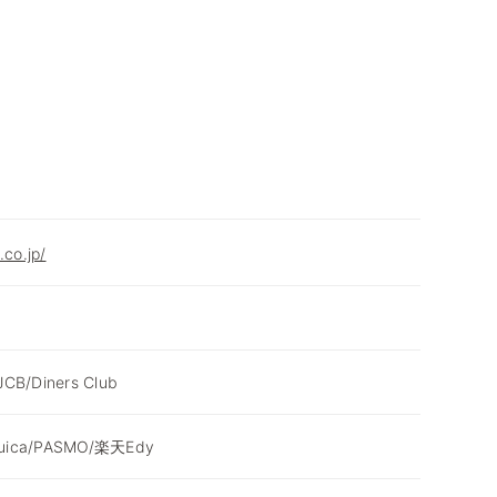
.co.jp/
JCB/Diners Club
Suica/PASMO/楽天Edy