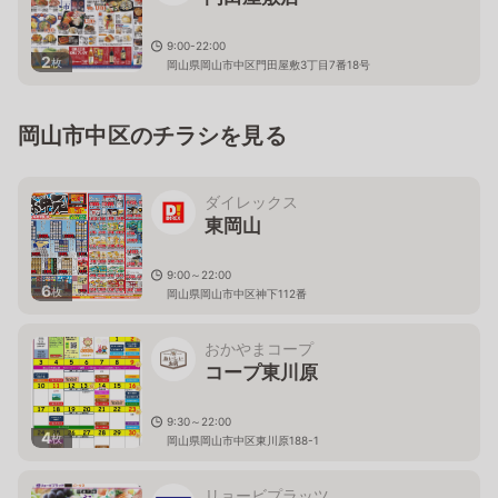
9:00-22:00
2
枚
岡山県岡山市中区門田屋敷3丁目7番18号
岡山市中区のチラシを見る
ダイレックス
東岡山
9:00～22:00
6
枚
岡山県岡山市中区神下112番
おかやまコープ
コープ東川原
9:30～22:00
4
枚
岡山県岡山市中区東川原188-1
リョービプラッツ