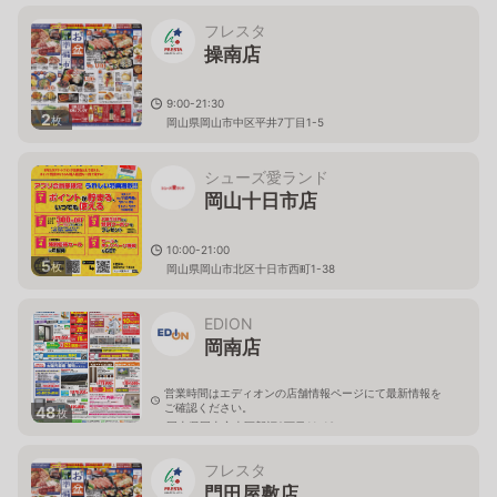
フレスタ
操南店
9:00-21:30
2
枚
岡山県岡山市中区平井7丁目1-5
シューズ愛ランド
岡山十日市店
10:00-21:00
5
枚
岡山県岡山市北区十日市西町1-38
EDION
岡南店
営業時間はエディオンの店舗情報ページにて最新情報を
ご確認ください。
48
枚
岡山県岡山市南区新福2丁目11-10
フレスタ
門田屋敷店