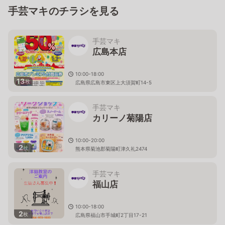
手芸マキのチラシを見る
手芸マキ
広島本店
10:00-18:00
13
枚
広島県広島市東区上大須賀町14-5
手芸マキ
カリーノ菊陽店
10:00-20:00
2
枚
熊本県菊池郡菊陽町津久礼2474
手芸マキ
福山店
10:00-18:00
2
枚
広島県福山市手城町2丁目17-21