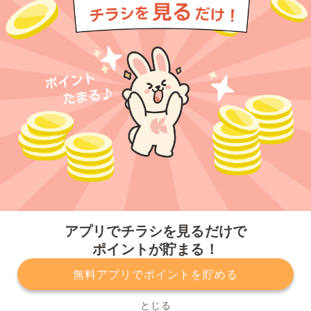
今すぐアプリをダウンロードする
アプリでチラシを見るだけで
ポイントが貯まる！
無料アプリでポイントを貯める
プライバシーポリシー
利用規約
運営会社
サービスに関してのお問い合わせ
チラシ掲載をお考えの方
とじる