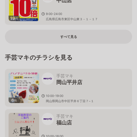
中山店
9:00-24:00
19
枚
広島県広島市東区中山東３－１－１７
すべて見る
手芸マキのチラシを見る
手芸マキ
岡山平井店
10:00-19:00
6
枚
岡山県岡山市中区平井６丁目７−１
手芸マキ
福山店
10:00-18:00