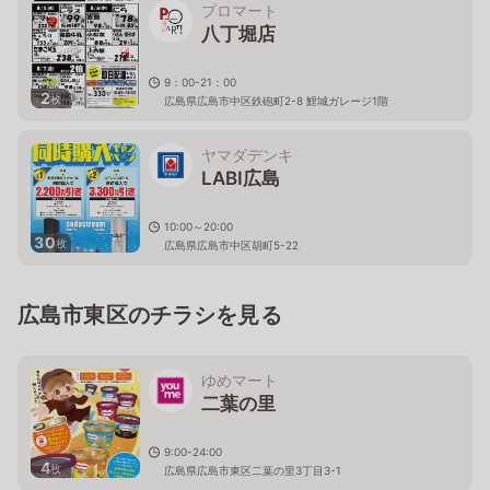
プロマート
八丁堀店
9：00-21：00
2
枚
広島県広島市中区鉄砲町2-8 鯉城ガレージ1階
ヤマダデンキ
LABI広島
10:00～20:00
30
枚
広島県広島市中区胡町5-22
広島市東区のチラシを見る
ゆめマート
二葉の里
9:00-24:00
4
枚
広島県広島市東区二葉の里3丁目3-1