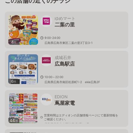
この店舗の近くのチラシ
ゆめマート
二葉の里
9:00-24:00
4
枚
広島県広島市東区二葉の里3丁目3-1
成城石井
広島駅店
10:00～22:00
6
枚
広島県広島市南区松原町1-2 ekie広島2F
EDION
蔦屋家電
営業時間はエディオンの店舗情報ページにて最新情報を
ご確認ください。
44
枚
広島県広島市南区松原町3番1-1号