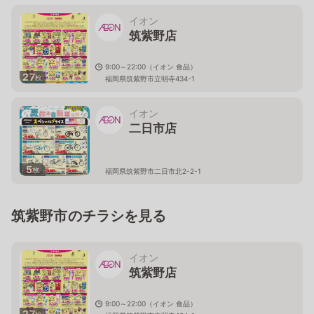
イオン
筑紫野店
9:00～22:00（イオン 食品）
27
枚
福岡県筑紫野市立明寺434-1
イオン
二日市店
5
枚
福岡県筑紫野市二日市北2-2-1
筑紫野市のチラシを見る
イオン
筑紫野店
9:00～22:00（イオン 食品）
27
枚