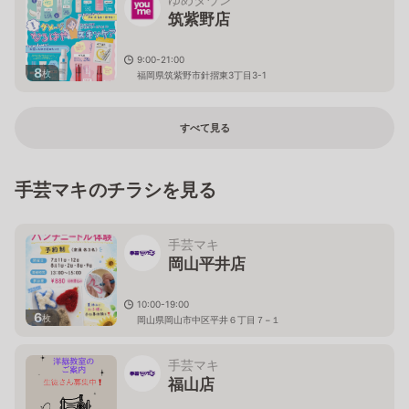
筑紫野店
9:00-21:00
8
枚
福岡県筑紫野市針摺東3丁目3-1
すべて見る
手芸マキのチラシを見る
手芸マキ
岡山平井店
10:00-19:00
6
枚
岡山県岡山市中区平井６丁目７−１
手芸マキ
福山店