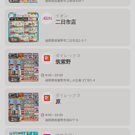
福岡県筑紫野市立明寺434-1
イオン
二日市店
5
枚
福岡県筑紫野市二日市北2-2-1
ダイレックス
筑紫野
9:00～22:00
2
枚
福岡県筑紫野市美しが丘南 3丁目1-4
ダイレックス
原
9:00～22:00
2
枚
福岡県筑紫野市原677-5
ゆめタウン