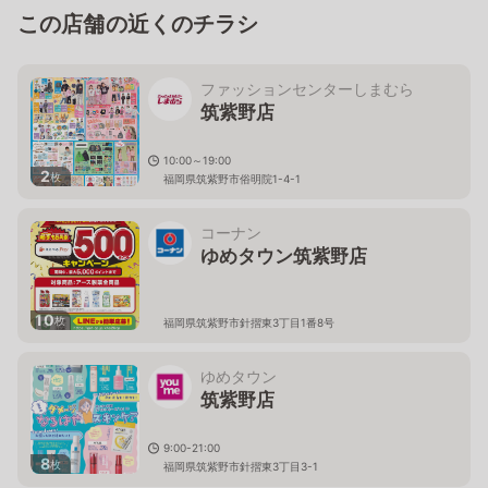
この店舗の近くのチラシ
ファッションセンターしまむら
筑紫野店
10:00～19:00
2
枚
福岡県筑紫野市俗明院1-4-1
コーナン
ゆめタウン筑紫野店
10
枚
福岡県筑紫野市針摺東3丁目1番8号
ゆめタウン
筑紫野店
9:00-21:00
8
枚
福岡県筑紫野市針摺東3丁目3-1