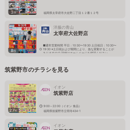
3
枚
福岡県太宰府市大佐野二丁目１２番１２号
洋服の青山
太宰府大佐野店
■通常営業時間 平日：10:30〜19:30 土日祝日：10:30〜
19:30 ※土日祝および期間により、急な変動することが
8
枚
ありますので 詳細はホームページを確認ください
福岡県太宰府市大佐野一丁目4番5号
筑紫野市のチラシを見る
イオン
筑紫野店
9:00～22:00（イオン 食品）
27
枚
福岡県筑紫野市立明寺434-1
イオン