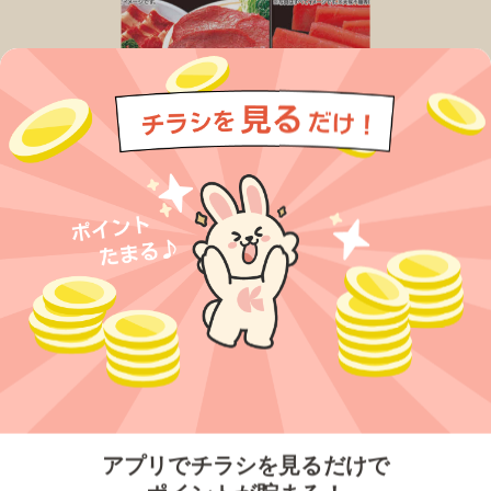
今すぐアプリをダウンロードする
アプリでチラシを見るだけで
ポイントが貯まる！
無料アプリでポイントを貯める
プライバシーポリシー
利用規約
運営会社
サービスに関してのお問い合わせ
チラシ掲載をお考えの方
とじる
Copyright© Kurashiru, Inc. All Rights Reserved.