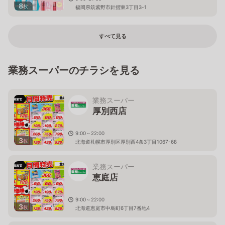
8
枚
福岡県筑紫野市針摺東3丁目3-1
すべて見る
業務スーパーのチラシを見る
業務スーパー
厚別西店
9:00～22:00
3
枚
北海道札幌市厚別区厚別西4条3丁目1067-68
業務スーパー
恵庭店
9:00～22:00
3
枚
北海道恵庭市中島町6丁目7番地4