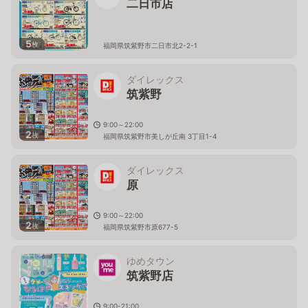
二日市店
5
枚
福岡県筑紫野市二日市北2-2-1
ダイレックス
筑紫野
9:00～22:00
2
枚
福岡県筑紫野市美しが丘南 3丁目1-4
ダイレックス
原
9:00～22:00
2
枚
福岡県筑紫野市原677-5
ゆめタウン
筑紫野店
9:00-21:00