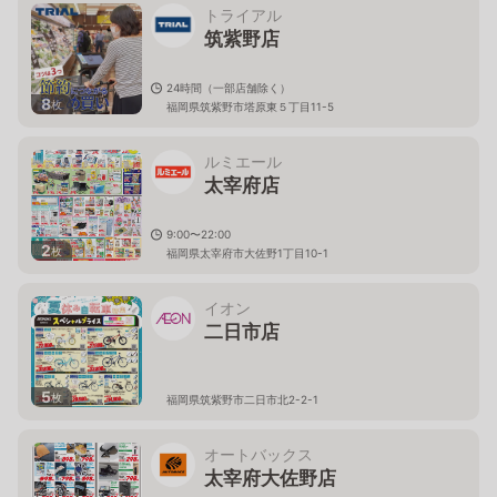
トライアル
筑紫野店
24時間（一部店舗除く）
8
枚
福岡県筑紫野市塔原東５丁目11-5
ルミエール
太宰府店
9:00〜22:00
2
枚
福岡県太宰府市大佐野1丁目10-1
イオン
二日市店
5
枚
福岡県筑紫野市二日市北2-2-1
オートバックス
太宰府大佐野店