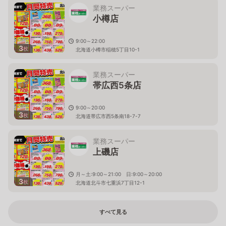
業務スーパー
小樽店
9:00～22:00
3
枚
北海道小樽市稲穂5丁目10-1
業務スーパー
帯広西5条店
9:00～20:00
3
枚
北海道帯広市西5条南18-7-7
業務スーパー
上磯店
月～土:9:00～21:00 日:9:00～20:00
3
枚
北海道北斗市七重浜7丁目12-1
すべて見る