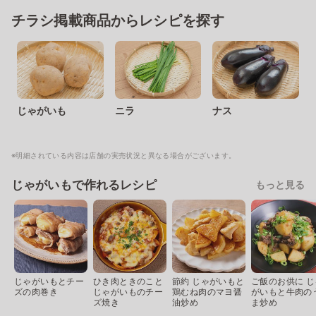
チラシ掲載商品からレシピを探す
じゃがいも
ニラ
ナス
※明細されている内容は店舗の実売状況と異なる場合がございます。
じゃがいもで作れるレシピ
もっと見る
じゃがいもとチー
ひき肉ときのこと
節約 じゃがいもと
ご飯のお供に じ
ズの肉巻き
じゃがいものチー
鶏むね肉のマヨ醤
がいもと牛肉の
ズ焼き
油炒め
ま炒め