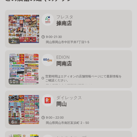
フレスタ
操南店
9:00-21:30
2
枚
岡山県岡山市中区平井7丁目1-5
EDION
岡南店
営業時間はエディオンの店舗情報ページにて最新情報を
ご確認ください。
50
枚
岡山県岡山市南区新福2丁目11-10
ダイレックス
岡山
9:00～22:00
6
枚
岡山県岡山市南区富浜町 2－50