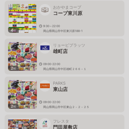
おかやまコープ
コープ東川原
9:30～22:00
4
枚
岡山県岡山市中区東川原188-1
リョービプラッツ
雄町店
09:00-22:00
2
枚
岡山県岡山市中区雄町２６６－１
PARKS
東山店
09:00-22:00
2
枚
岡山県岡山市中区東山２－２－２５
フレスタ
門田屋敷店