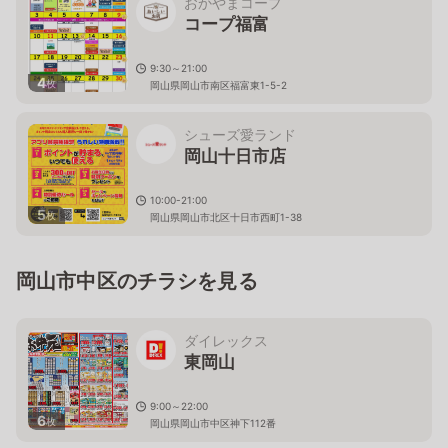
おかやまコープ
コープ福富
9:30～21:00
4
枚
岡山県岡山市南区福富東1-5-2
シューズ愛ランド
岡山十日市店
10:00-21:00
5
枚
岡山県岡山市北区十日市西町1-38
岡山市中区のチラシを見る
ダイレックス
東岡山
9:00～22:00
6
枚
岡山県岡山市中区神下112番