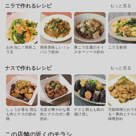
ニラで作れるレシピ
もっと見る
お弁当に！簡単ニ
簡単美味しい！レ
豚ニラ豆腐のオイ
ニラ玉春雨
ラ玉
バニラ炒め
スターソース炒め
ナスで作れるレシピ
もっと見る
しょうが香る 鶏も
生姜が爽やかな豚
ナスと鶏もも肉の
万能味噌だれで
も肉とナスの炒め
肉とナスのポン酢
揚げ浸し
る！豚肉とナス
物
炒め
味噌炒め
この店舗の近くのチラシ