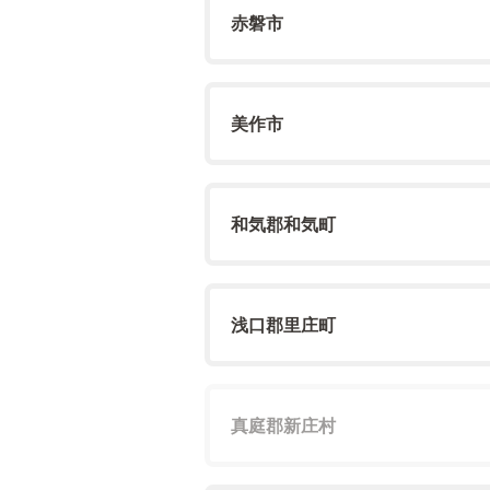
赤磐市
美作市
和気郡和気町
浅口郡里庄町
真庭郡新庄村