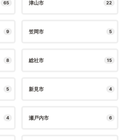
津山市
65
22
笠岡市
9
5
総社市
8
15
新見市
5
4
瀬戸内市
4
6