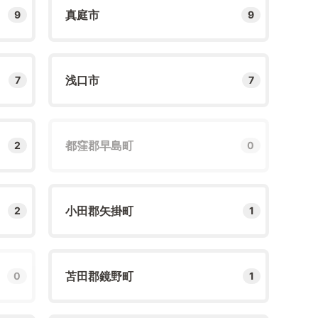
真庭市
9
9
浅口市
7
7
都窪郡早島町
2
0
小田郡矢掛町
2
1
苫田郡鏡野町
0
1