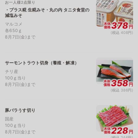
お一人様2点限り
・プラス糀 生糀みそ・丸の内 タニタ食堂の
減塩みそ
378
マルコメ
本体
円
価格
各650ｇ
(税込 408円)
8月7日(金)まで
サーモントラウト切身（養殖・解凍）
チリ産
100ｇ当り
358
本体
8月7日(金)まで
円
価格
(税込 386円)
豚バラうす切り
国産
100ｇ当り
228
本体
8月7日(金)まで
円
価格
(税込 246円)