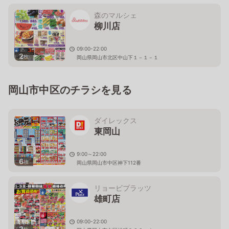
森のマルシェ
柳川店
09:00-22:00
2
枚
岡山県岡山市北区中山下１－１－１
岡山市中区のチラシを見る
ダイレックス
東岡山
9:00～22:00
6
枚
岡山県岡山市中区神下112番
リョービプラッツ
雄町店
09:00-22:00
2