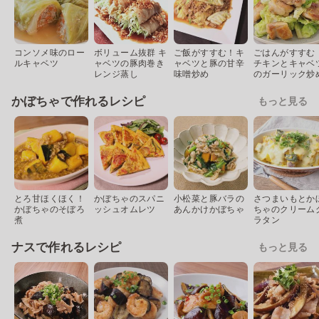
コンソメ味のロー
ボリューム抜群 キ
ご飯がすすむ！キ
ごはんがすすむ
ルキャベツ
ャベツの豚肉巻き
ャベツと豚の甘辛
チキンとキャベ
レンジ蒸し
味噌炒め
のガーリック炒
かぼちゃで作れるレシピ
もっと見る
とろ甘ほくほく！
かぼちゃのスパニ
小松菜と豚バラの
さつまいもとか
かぼちゃのそぼろ
ッシュオムレツ
あんかけかぼちゃ
ちゃのクリーム
煮
ラタン
ナスで作れるレシピ
もっと見る