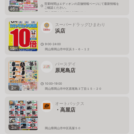
営業時間はエディオンの店舗情報ページにて最新情報を
ご確認ください。
46
枚
岡山県岡山市中区東川原215-1
スーパードラッグひまわり
浜店
9:00-24:00
19
枚
岡山県岡山市中区浜３－６－１２
バースデイ
原尾島店
10:00-19:00
2
枚
岡山県岡山市中区原尾島３丁目１５－２０
オートバックス
・高屋店
3
枚
岡山県岡山市中区高屋５０