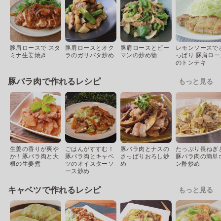
豚肩ロースで スタ
豚肩ロースとオク
豚肩ロースとピー
レモンソースで
ミナ生姜焼き
ラのガリバタ炒め
マンの炒め物
っぱり 豚肩ロー
のトンテキ
豚バラ肉で作れるレシピ
もっと見る
生姜の香りが爽や
ごはんがすすむ！
豚バラ肉とナスの
たっぷり長ねぎ
か！豚バラ肉と大
豚バラ肉とキャベ
さっぱりおろし炒
豚バラ肉の簡単
根の生姜煮
ツのオイスターソ
め
ン酢炒め
ース炒め
キャベツで作れるレシピ
もっと見る