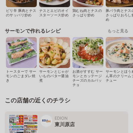
ピリ辛 豚肉とナス
ナスとエビのオイ
鶏むね肉とナスの
豚バラ肉とナス
のサッパリ炒め
スターソース炒め
さっぱり炒め
さっぱりおろし
め
サーモンで作れるレシピ
もっと見る
トースターで サー
サーモンとじゃが
お酒がすすむ サー
サーモンとほう
モンのごまダレ焼
いものバター醤油
モンとカッテージ
ん草のクリーム
き
煮
チーズのカルパッ
チュー
チョ
この店舗の近くのチラシ
EDION
東川原店