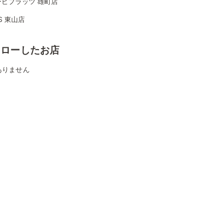
ービプラッツ 雄町店
KS 東山店
ォローしたお店
ありません