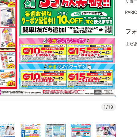
リョ
PAR
フ
まだ
1/19