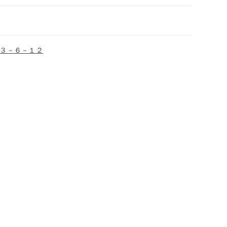
３－６－１２