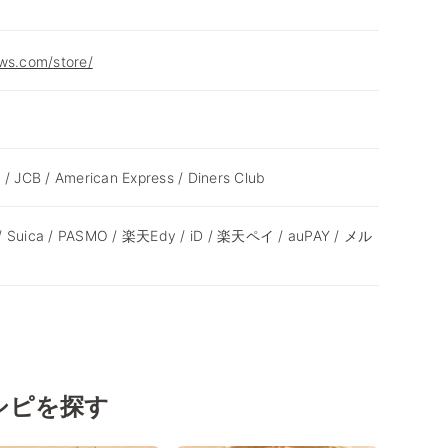
ws.com/store/
 / JCB / American Express / Diners Club
 / Suica / PASMO / 楽天Edy / iD / 楽天ペイ / auPAY / メル
シピを探す