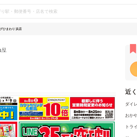
グひまわり 浜店
わり
近
ダイレ
おか
トライ