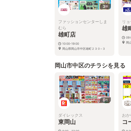
3
枚
ファッションセンターしま
リョ
雄
むら
雄町店
09:
岡
10:00-19:00
岡山県岡山市中区雄町２３０−３
岡山市中区のチラシを見る
6
枚
ダイレックス
おか
東岡山
コ
9:00～22:00
9: