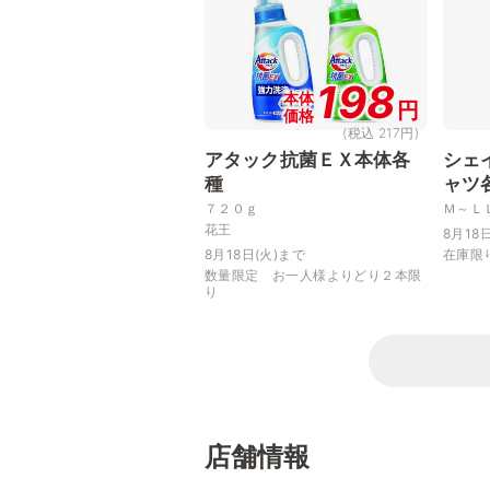
198
本体
円
価格
(税込 217円)
アタック抗菌ＥＸ本体各
シェ
種
ャツ
７２０ｇ
Ｍ～Ｌ
花王
8月18
8月18日(火)まで
在庫限
数量限定 お一人様よりどり２本限
り
店舗情報