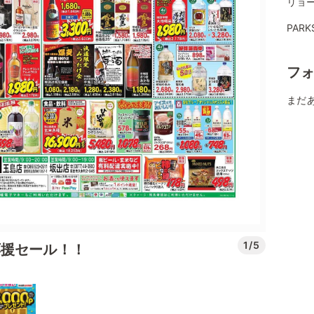
リョ
PAR
フ
まだ
1/5
応援セール！！