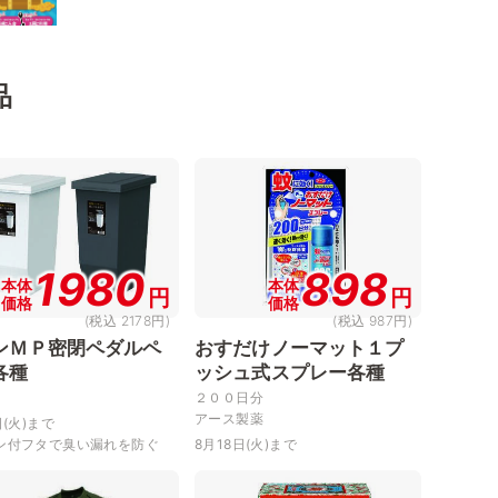
品
1980
898
本体
本体
円
円
価格
価格
(税込 2178円)
(税込 987円)
ンＭＰ密閉ペダルペ
おすだけノーマット１プ
各種
ッシュ式スプレー各種
２００日分
アース製薬
日(火)まで
ン付フタで臭い漏れを防ぐ
8月18日(火)まで