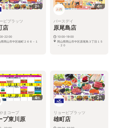
2
4
枚
枚
ービプラッツ
バースデイ
町店
原尾島店
00-22:00
10:00-19:00
山県岡山市中区雄町２６６－１
岡山県岡山市中区原尾島３丁目１５
－２０
4
2
枚
枚
やまコープ
リョービプラッツ
ープ東川原
雄町店
30～22:00
09:00-22:00