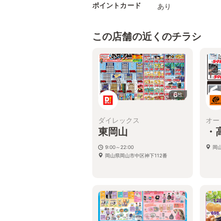
ポイントカード
あり
この店舗の近くのチラシ
6
枚
ダイレックス
オー
東岡山
・
9:00～22:00
岡
岡山県岡山市中区神下112番