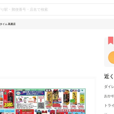
タイム 高屋店
近
ダイレ
おか
トライ