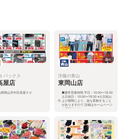
3
8
枚
枚
トバックス
洋服の青山
高屋店
東岡山店
山県岡山市中区高屋５０
■通常営業時間 平日：10:00〜19:30
土日祝日：10:00〜19:30 ※土日祝お
よび期間により、急な変動すること
がありますので 詳細はホームページ
を確認ください
岡山県岡山市中区神下155番1