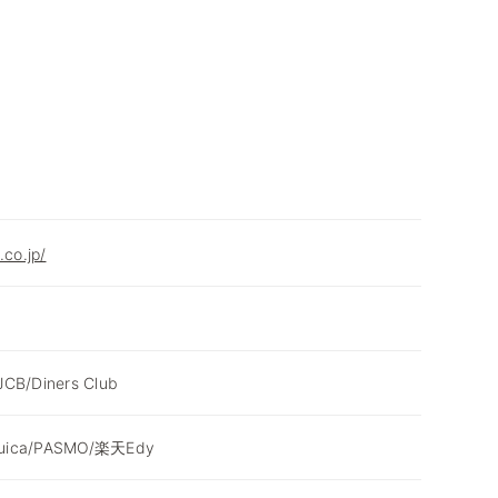
.co.jp/
JCB/Diners Club
Suica/PASMO/楽天Edy