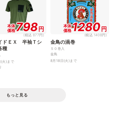
798
1280
本体
本体
円
円
価格
価格
(税込 877円)
(税込 1408円)
イドＥＸ 半袖Ｔシ
金鳥の渦巻
各種
５０巻入
金鳥
Ｌ
8月18日(火)まで
日(火)まで
り
もっと見る