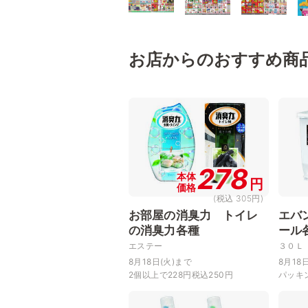
お店からのおすすめ商
278
本体
円
価格
(税込 305円)
お部屋の消臭力 トイレ
エバ
の消臭力各種
ール
エステー
３０Ｌ
8月18日(火)まで
8月18
2個以上で228円税込250円
パッキ