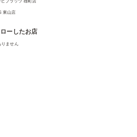
ービプラッツ 雄町店
KS 東山店
ォローしたお店
ありません