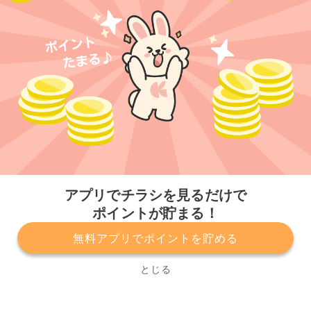
今すぐアプリをダウンロードする
アプリでチラシを見るだけで
ポイントが貯まる！
無料アプリでポイントを貯める
プライバシーポリシー
利用規約
運営会社
サービスに関してのお問い合わせ
チラシ掲載をお考えの方
とじる
Copyright© Kurashiru, Inc. All Rights Reserved.