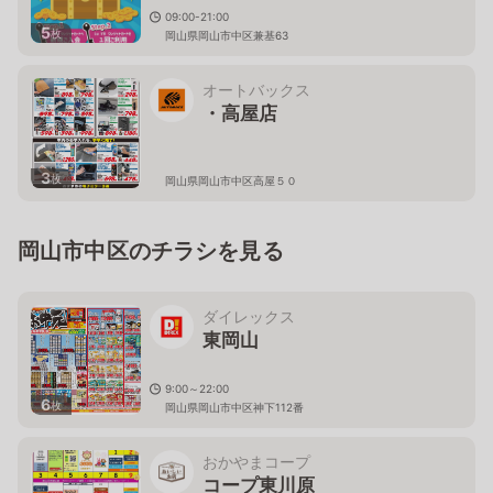
09:00-21:00
5
枚
岡山県岡山市中区兼基63
オートバックス
・高屋店
3
枚
岡山県岡山市中区高屋５０
岡山市中区のチラシを見る
ダイレックス
東岡山
9:00～22:00
6
枚
岡山県岡山市中区神下112番
おかやまコープ
コープ東川原