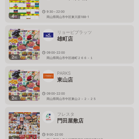
9:30～22:00
4
枚
岡山県岡山市中区東川原188-1
リョービプラッツ
雄町店
09:00-22:00
2
枚
岡山県岡山市中区雄町２６６－１
PARKS
東山店
09:00-22:00
2
枚
岡山県岡山市中区東山２－２－２５
フレスタ
門田屋敷店
9:00-22:00
2
枚