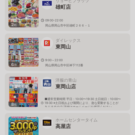
リョービプラッツ
雄町店
09:00-22:00
2
枚
岡山県岡山市中区雄町２６６－１
ダイレックス
東岡山
9:00～22:00
6
枚
岡山県岡山市中区神下112番
洋服の青山
東岡山店
■通常営業時間 平日：10:00〜19:30 土日祝日：10:00〜
19:30 ※土日祝および期間により、急な変動することが
8
枚
ありますので 詳細はホームページを確認ください
岡山県岡山市中区神下155番1
ホームセンタータイム
高屋店