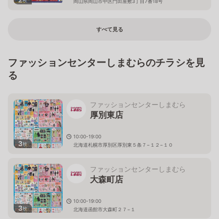
岡山県岡山市中区門田屋敷3丁目7番18号
すべて見る
ファッションセンターしまむらのチラシを見
る
ファッションセンターしまむら
厚別東店
10:00-19:00
3
枚
北海道札幌市厚別区厚別東５条７−１２−１０
ファッションセンターしまむら
大森町店
10:00-19:00
3
枚
北海道函館市大森町２７−１