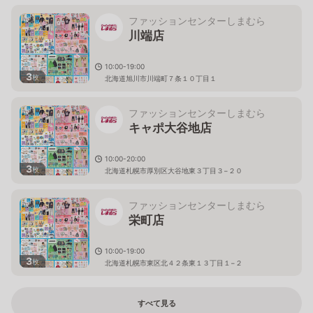
ファッションセンターしまむら
川端店
10:00-19:00
3
枚
北海道旭川市川端町７条１０丁目１
ファッションセンターしまむら
キャポ大谷地店
10:00-20:00
3
枚
北海道札幌市厚別区大谷地東３丁目３−２０
ファッションセンターしまむら
栄町店
10:00-19:00
3
枚
北海道札幌市東区北４２条東１３丁目１−２
すべて見る