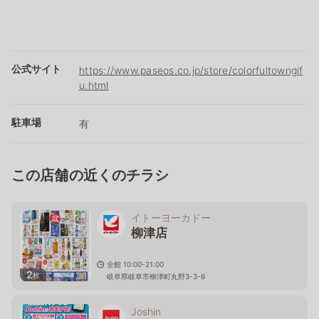
公式サイト
https://www.paseos.co.jp/store/colorfultowngif
u.html
駐車場
有
この店舗の近くのチラシ
イトーヨーカドー
柳津店
全館 10:00-21:00
2
枚
岐阜県岐阜市柳津町丸野3-3-6
Joshin