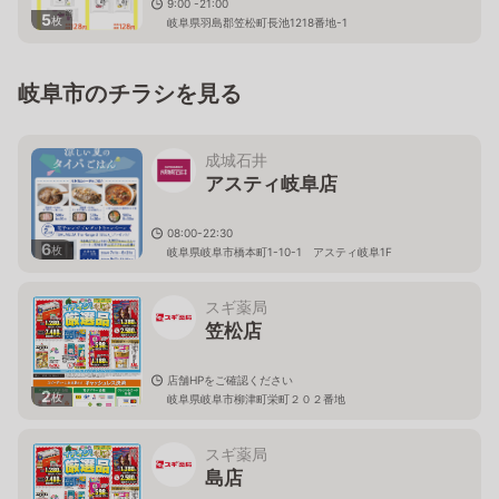
9:00 -21:00
5
枚
岐阜県羽島郡笠松町長池1218番地-1
岐阜市のチラシを見る
成城石井
アスティ岐阜店
08:00-22:30
6
枚
岐阜県岐阜市橋本町1-10-1 アスティ岐阜1F
スギ薬局
笠松店
店舗HPをご確認ください
2
枚
岐阜県岐阜市柳津町栄町２０２番地
スギ薬局
島店