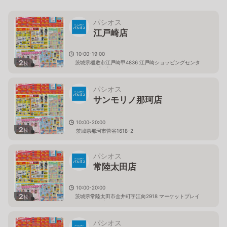
パシオス
江戸崎店
10:00-19:00
2
茨城県稲敷市江戸崎甲4836 江戸崎ショッピングセンタ
枚
ー（パンプ）内
パシオス
サンモリノ那珂店
10:00-20:00
2
枚
茨城県那珂市菅谷1618-2
パシオス
常陸太田店
10:00-20:00
2
茨城県常陸太田市金井町字江向2918 マーケットプレイ
枚
ス フェスタ内
パシオス