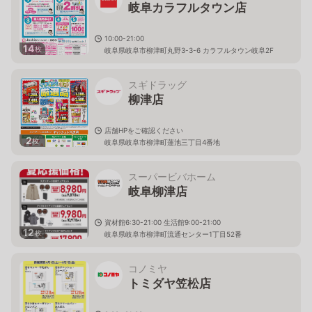
岐阜カラフルタウン店
10:00-21:00
14
枚
岐阜県岐阜市柳津町丸野3-3-6 カラフルタウン岐阜2F
スギドラッグ
柳津店
店舗HPをご確認ください
2
枚
岐阜県岐阜市柳津町蓮池三丁目4番地
スーパービバホーム
岐阜柳津店
資材館6:30-21:00 生活館9:00-21:00
12
枚
岐阜県岐阜市柳津町流通センター1丁目52番
コノミヤ
トミダヤ笠松店