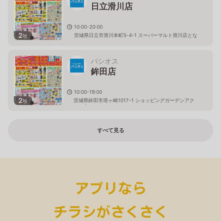
日立滑川店
10:00-20:00
2
茨城県日立市滑川本町5-4-1 スーパーマルト滑川店とな
枚
り
パシオス
鉾田店
10:00-19:00
2
茨城県鉾田市塔ヶ崎1017-1 ショッピングガーデンアク
枚
ロス内
すべて見る