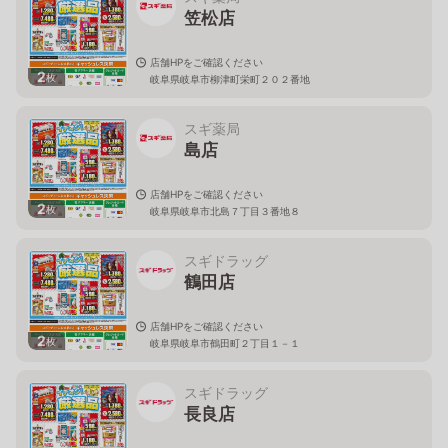
笠松店
店舗HPをご確認ください
2
枚
岐阜県岐阜市柳津町栄町２０２番地
スギ薬局
島店
店舗HPをご確認ください
2
枚
岐阜県岐阜市北島７丁目３番地８
スギドラッグ
鶴田店
店舗HPをご確認ください
2
枚
岐阜県岐阜市鶴田町２丁目１－１
スギドラッグ
長良店