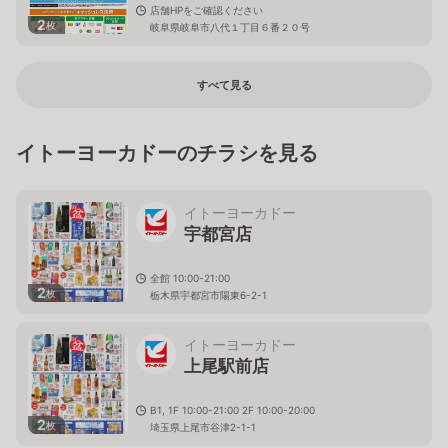
店舗HPをご確認ください
2
枚
岐阜県岐阜市八代１丁目６番２０号
すべて見る
イトーヨーカドーのチラシを見る
イトーヨーカドー
宇都宮店
全館 10:00-21:00
2
枚
栃木県宇都宮市陽東6-2-1
イトーヨーカドー
上尾駅前店
B1, 1F 10:00-21:00 2F 10:00-20:00
2
枚
埼玉県上尾市谷津2-1-1