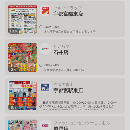
ツルハドラッグ
宇都宮陽東店
9:00〜23:00
19
枚
栃木県宇都宮市陽東２丁目１６番２５号
たいらや
石井店
9:00～24:00
2
枚
栃木県宇都宮市石井町2800-57
洋服の青山
宇都宮駅東店
■通常営業時間 平日：10:00〜20:00 土日祝日：10:00〜
20:00 ※土日祝および期間により、急な変動することが
8
枚
ありますので 詳細はホームページを確認ください
栃木県宇都宮市元今泉六丁目7番1号
ファッションセンターしまむら
越戸店