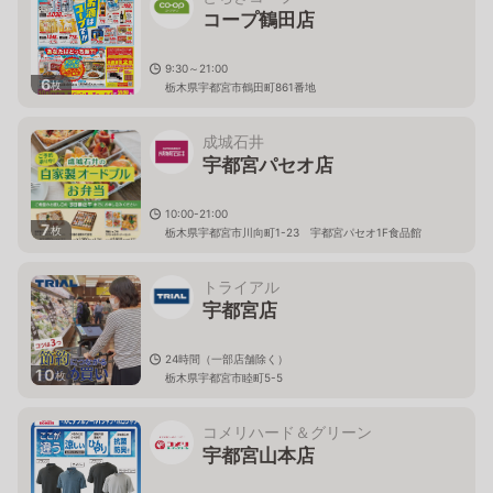
コープ鶴田店
9:30～21:00
6
枚
栃木県宇都宮市鶴田町861番地
成城石井
宇都宮パセオ店
10:00-21:00
7
枚
栃木県宇都宮市川向町1-23 宇都宮パセオ1F食品館
トライアル
宇都宮店
24時間（一部店舗除く）
10
枚
栃木県宇都宮市睦町5-5
コメリハード＆グリーン
宇都宮山本店