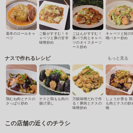
基本のロールキャ
ご飯がすすむ！キ
ごはんがすすむ！
キャベツと鮭の
ベツ
ャベツと豚の甘辛
豚バラ肉とキャベ
噌バター炒め
味噌炒め
ツのオイスターソ
ース炒め
ナスで作れるレシピ
もっと見る
鶏むね肉とナスの
ナスと鶏もも肉の
万能味噌だれで作
しょうが香る 鶏
さっぱり炒め
揚げ浸し
る！豚肉とナスの
も肉とナスの炒
味噌炒め
物
この店舗の近くのチラシ