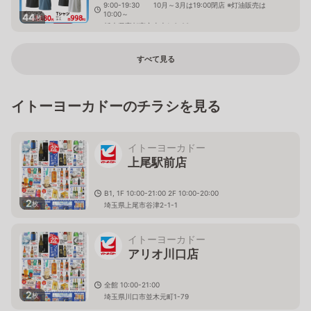
9:00-19:30 10月～3月は19:00閉店 ※灯油販売は
10:00～
44
枚
栃木県宇都宮市山本1-3-28
すべて見る
イトーヨーカドーのチラシを見る
イトーヨーカドー
上尾駅前店
B1, 1F 10:00-21:00 2F 10:00-20:00
2
枚
埼玉県上尾市谷津2-1-1
イトーヨーカドー
アリオ川口店
全館 10:00-21:00
2
枚
埼玉県川口市並木元町1-79