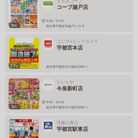
とちぎコープ
コープ越戸店
9:30～21:00
6
枚
栃木県宇都宮市越戸3-12-9
コジマ×ビックカメラ
宇都宮本店
27
枚
栃木県宇都宮市今泉町2996-1
たいらや
今泉新町店
9:00～24:00
2
枚
栃木県宇都宮市今泉町2998-1
洋服の青山
宇都宮駅東店