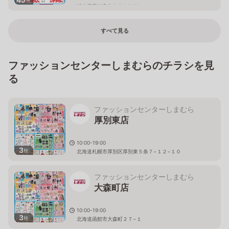
栃木県宇都宮市山本1-3-28
すべて見る
ファッションセンターしまむらのチラシを見
る
ファッションセンターしまむら
厚別東店
10:00-19:00
3
枚
北海道札幌市厚別区厚別東５条７−１２−１０
ファッションセンターしまむら
大森町店
10:00-19:00
3
枚
北海道函館市大森町２７−１