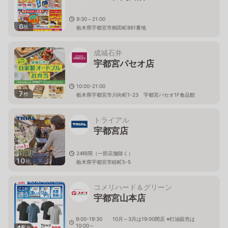
9:30～21:00
6
枚
栃木県宇都宮市鶴田町861番地
成城石井
宇都宮パセオ店
10:00-21:00
7
枚
栃木県宇都宮市川向町1-23 宇都宮パセオ1F食品館
トライアル
宇都宮店
24時間（一部店舗除く）
10
枚
栃木県宇都宮市睦町5-5
コメリハード＆グリーン
宇都宮山本店
9:00-19:30 10月～3月は19:00閉店 ※灯油販売は
10:00～
45
枚