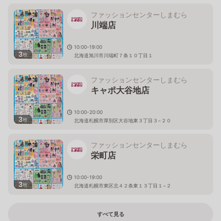
ファッションセンターしまむら
川端店
10:00-19:00
3
枚
北海道旭川市川端町７条１０丁目１
ファッションセンターしまむら
キャポ大谷地店
10:00-20:00
3
枚
北海道札幌市厚別区大谷地東３丁目３−２０
ファッションセンターしまむら
栄町店
10:00-19:00
3
枚
北海道札幌市東区北４２条東１３丁目１−２
すべて見る