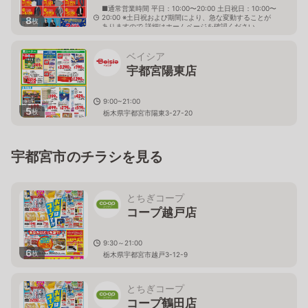
■通常営業時間 平日：10:00〜20:00 土日祝日：10:00〜
20:00 ※土日祝および期間により、急な変動することが
8
枚
ありますので 詳細はホームページを確認ください
栃木県宇都宮市元今泉六丁目7番1号
ベイシア
宇都宮陽東店
9:00~21:00
5
枚
栃木県宇都宮市陽東3-27-20
宇都宮市のチラシを見る
とちぎコープ
コープ越戸店
9:30～21:00
6
枚
栃木県宇都宮市越戸3-12-9
とちぎコープ
コープ鶴田店