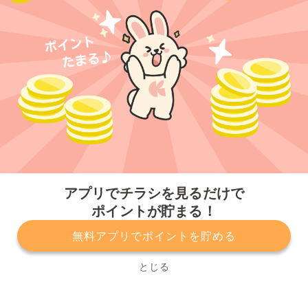
今すぐアプリをダウンロードする
アプリでチラシを見るだけで
ポイントが貯まる！
無料アプリでポイントを貯める
プライバシーポリシー
利用規約
運営会社
サービスに関してのお問い合わせ
チラシ掲載をお考えの方
とじる
Copyright© Kurashiru, Inc. All Rights Reserved.