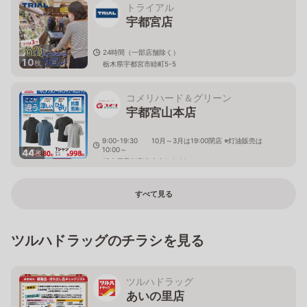
トライアル
宇都宮店
24時間（一部店舗除く）
10
枚
栃木県宇都宮市睦町5-5
コメリハード＆グリーン
宇都宮山本店
9:00-19:30 10月～3月は19:00閉店 ※灯油販売は
10:00～
44
枚
栃木県宇都宮市山本1-3-28
すべて見る
ツルハドラッグのチラシを見る
ツルハドラッグ
あいの里店