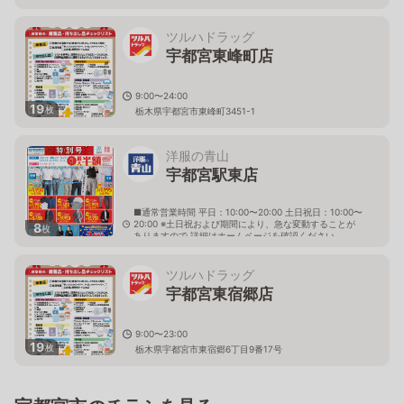
ツルハドラッグ
宇都宮東峰町店
9:00〜24:00
19
枚
栃木県宇都宮市東峰町3451-1
洋服の青山
宇都宮駅東店
■通常営業時間 平日：10:00〜20:00 土日祝日：10:00〜
20:00 ※土日祝および期間により、急な変動することが
8
枚
ありますので 詳細はホームページを確認ください
栃木県宇都宮市元今泉六丁目7番1号
ツルハドラッグ
宇都宮東宿郷店
9:00〜23:00
19
枚
栃木県宇都宮市東宿郷6丁目9番17号