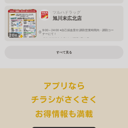
ツルハドラッグ
旭川末広北店
9:00～24:00 ※自己採血受付:調剤営業時間内・調剤コー
ナーにて！
20
枚
北海道旭川市末広1条10丁目1番20号
すべて見る