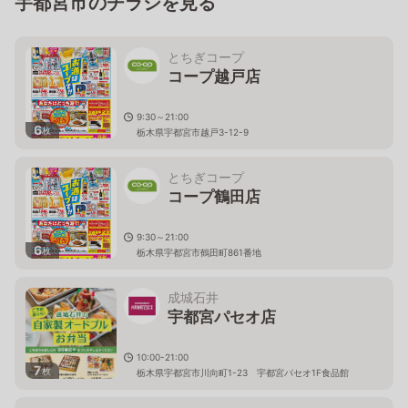
宇都宮市のチラシを見る
とちぎコープ
コープ越戸店
9:30～21:00
6
枚
栃木県宇都宮市越戸3-12-9
とちぎコープ
コープ鶴田店
9:30～21:00
6
枚
栃木県宇都宮市鶴田町861番地
成城石井
宇都宮パセオ店
10:00-21:00
7
枚
栃木県宇都宮市川向町1-23 宇都宮パセオ1F食品館