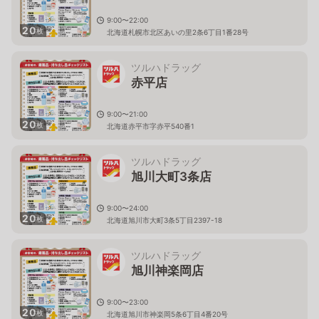
9:00〜22:00
20
枚
北海道札幌市北区あいの里2条6丁目1番28号
ツルハドラッグ
赤平店
9:00〜21:00
20
枚
北海道赤平市字赤平540番1
ツルハドラッグ
旭川大町3条店
9:00〜24:00
20
枚
北海道旭川市大町3条5丁目2397-18
ツルハドラッグ
旭川神楽岡店
9:00〜23:00
20
枚
北海道旭川市神楽岡5条6丁目4番20号