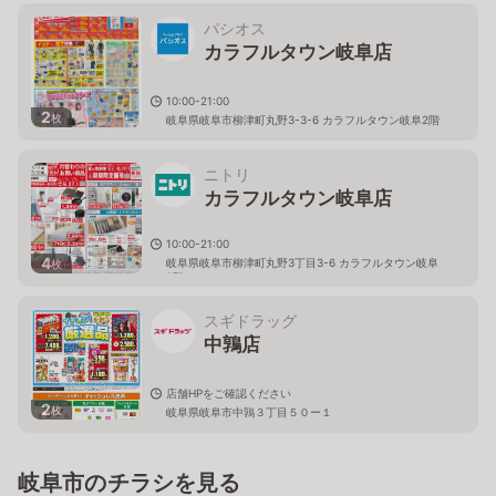
パシオス
カラフルタウン岐阜店
10:00-21:00
2
枚
岐阜県岐阜市柳津町丸野3-3-6 カラフルタウン岐阜2階
ニトリ
カラフルタウン岐阜店
10:00-21:00
4
岐阜県岐阜市柳津町丸野3丁目3-6 カラフルタウン岐阜
枚
2階
スギドラッグ
中鶉店
店舗HPをご確認ください
2
枚
岐阜県岐阜市中鶉３丁目５０ー１
岐阜市のチラシを見る