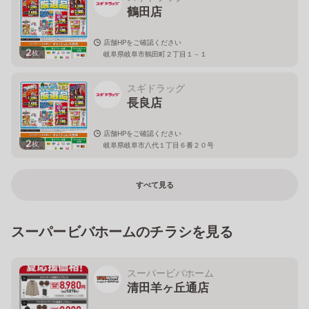
鶴田店
店舗HPをご確認ください
2
枚
岐阜県岐阜市鶴田町２丁目１－１
スギドラッグ
長良店
店舗HPをご確認ください
2
枚
岐阜県岐阜市八代１丁目６番２０号
すべて見る
スーパービバホームのチラシを見る
スーパービバホーム
清田羊ヶ丘通店