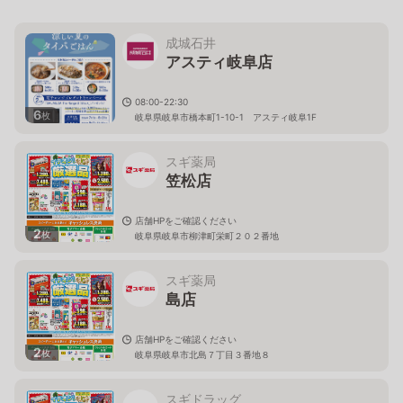
成城石井
アスティ岐阜店
08:00-22:30
6
枚
岐阜県岐阜市橋本町1-10-1 アスティ岐阜1F
スギ薬局
笠松店
店舗HPをご確認ください
2
枚
岐阜県岐阜市柳津町栄町２０２番地
スギ薬局
島店
店舗HPをご確認ください
2
枚
岐阜県岐阜市北島７丁目３番地８
スギドラッグ