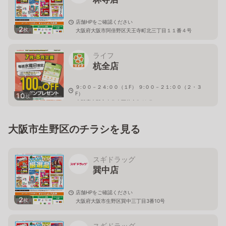
店舗HPをご確認ください
2
枚
大阪府大阪市阿倍野区天王寺町北三丁目１１番４号
ライフ
杭全店
９:００－２４:００（１F） ９:００－２１:００（２・３
F）
10
枚
大阪府大阪市東住吉区杭全5-11-7
大阪市生野区のチラシを見る
スギドラッグ
巽中店
店舗HPをご確認ください
2
枚
大阪府大阪市生野区巽中三丁目3番10号
スギドラッグ