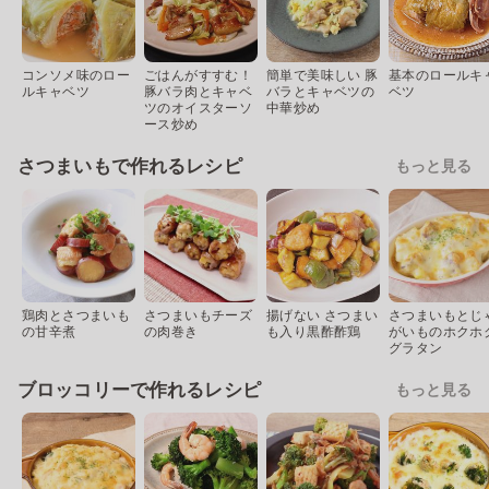
コンソメ味のロー
ごはんがすすむ！
簡単で美味しい 豚
基本のロールキ
ルキャベツ
豚バラ肉とキャベ
バラとキャベツの
ベツ
ツのオイスターソ
中華炒め
ース炒め
さつまいもで作れるレシピ
もっと見る
鶏肉とさつまいも
さつまいもチーズ
揚げない さつまい
さつまいもとじ
の甘辛煮
の肉巻き
も入り黒酢酢鶏
がいものホクホ
グラタン
ブロッコリーで作れるレシピ
もっと見る