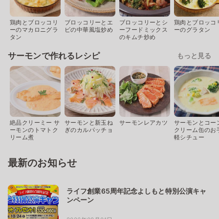
鶏肉とブロッコリ
ブロッコリーとエ
ブロッコリーとシ
鶏肉とブロッコ
ーのマカロニグラ
ビの中華風塩炒め
ーフードミックス
ーのグラタン
タン
のキムチ炒め
サーモンで作れるレシピ
もっと見る
絶品クリーミー サ
サーモンと新玉ね
サーモンレアカツ
サーモンとコー
ーモンのトマトク
ぎのカルパッチョ
クリーム缶のお
リーム煮
軽シチュー
最新のお知らせ
ライフ創業65周年記念よしもと特別公演キャ
ンペーン