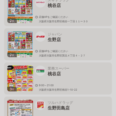
桃谷店
店舗HPをご確認ください
2
枚
大阪府大阪市生野区桃谷一丁目１１ー３０
ジャパン
生野店
店舗HPをご確認ください
2
枚
大阪府大阪市生野区巽北４丁目４－２７
業務スーパー
桃谷店
9:00～21:00
3
枚
大阪府大阪市生野区桃谷1-10-22
ツルハドラッグ
生野田島店