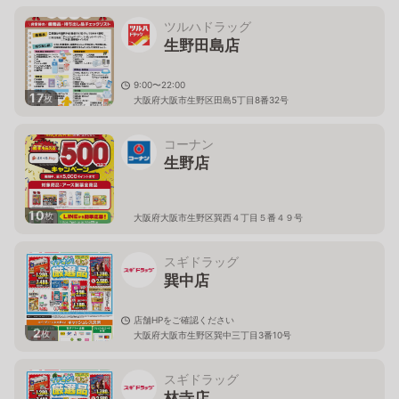
ツルハドラッグ
生野田島店
9:00〜22:00
17
枚
大阪府大阪市生野区田島5丁目8番32号
コーナン
生野店
10
枚
大阪府大阪市生野区巽西４丁目５番４９号
スギドラッグ
巽中店
店舗HPをご確認ください
2
枚
大阪府大阪市生野区巽中三丁目3番10号
スギドラッグ
林寺店