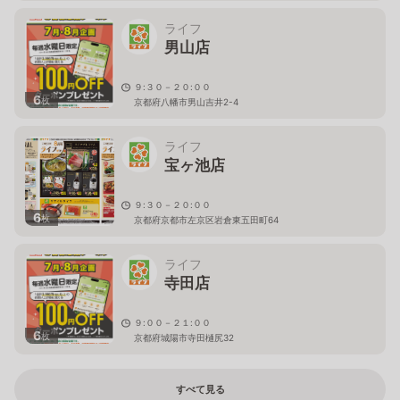
ライフ
男山店
９:３０－２０:００
6
枚
京都府八幡市男山吉井2-4
ライフ
宝ヶ池店
９:３０－２０:００
6
枚
京都府京都市左京区岩倉東五田町64
ライフ
寺田店
９:００－２１:００
6
枚
京都府城陽市寺田樋尻32
すべて見る