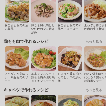
豚こま切れ肉の油
豚こま切れ肉とし
豚こま切れ肉で和
玉ねぎと豚こま
淋鶏風
いたけのマヨ焼き
風ホイコーロー
れ肉の生姜焼き
炒め
鶏もも肉で作れるレシピ
もっと見る
ネギダレが美味し
基本をマスター！
しょうが香る 鶏も
わさび醤油がク
い！鶏もも肉のソ
鶏もも肉の照り焼
も肉とナスの炒め
になる！鶏もも
テー
きチキンステーキ
物
の和風ソテー
キャベツで作れるレシピ
もっと見る