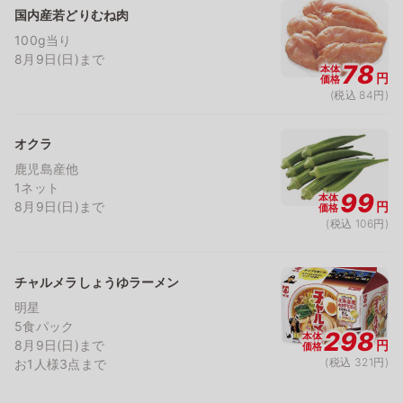
国内産若どりむね肉
100g当り
8月9日(日)まで
78
本体
円
価格
(税込 84円)
オクラ
鹿児島産他
1ネット
99
本体
8月9日(日)まで
円
価格
(税込 106円)
チャルメラしょうゆラーメン
明星
5食パック
298
本体
8月9日(日)まで
円
価格
(税込 321円)
お1人様3点まで