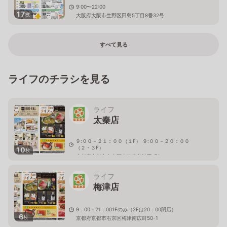
9:00〜22:00
17
枚
大阪府大阪市生野区田島5丁目8番32号
すべて見る
ライフのチラシを見る
ライフ
太秦店
９:００－２１：００（１F） ９:００－２０：００
（２・３F）
10
枚
京都府京都市右京区太秦安井池田町6
ライフ
梅津店
9：00－21：001Fのみ（2Fは20：00閉店）
6
枚
京都府京都市右京区梅津南広町50-1