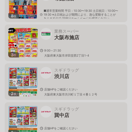
■通常営業時間 平日：10:30〜19:30 土日祝日：10:00〜
19:30 ※土日祝および期間により、急な変動することが
8
枚
ありますので 詳細はホームページを確認ください
大阪府東大阪市岸田堂西二丁目5番23号
業務スーパー
大阪布施店
9:00～21:30
3
枚
大阪府東大阪市岸田堂西2丁目1-4
スギドラッグ
渋川店
店舗HPをご確認ください
2
枚
大阪府東大阪市渋川町１丁目４番１２号
スギドラッグ
巽中店
店舗HPをご確認ください