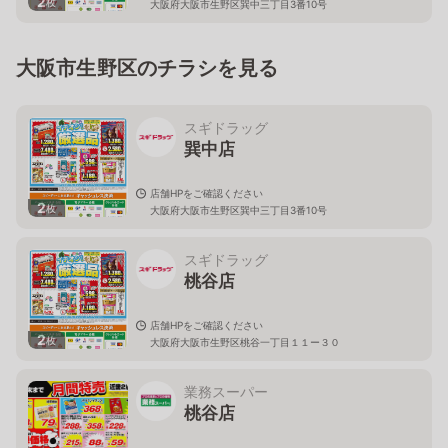
2
枚
大阪府大阪市生野区巽中三丁目3番10号
大阪市生野区のチラシを見る
スギドラッグ
巽中店
店舗HPをご確認ください
2
枚
大阪府大阪市生野区巽中三丁目3番10号
スギドラッグ
桃谷店
店舗HPをご確認ください
2
枚
大阪府大阪市生野区桃谷一丁目１１ー３０
業務スーパー
桃谷店