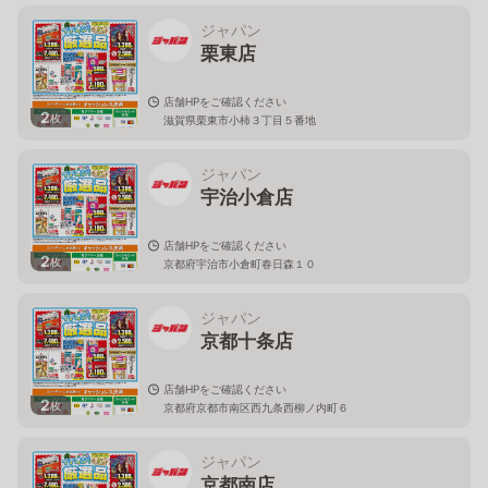
ジャパン
栗東店
店舗HPをご確認ください
2
枚
滋賀県栗東市小柿３丁目５番地
ジャパン
宇治小倉店
店舗HPをご確認ください
2
枚
京都府宇治市小倉町春日森１０
ジャパン
京都十条店
店舗HPをご確認ください
2
枚
京都府京都市南区西九条西柳ノ内町６
ジャパン
京都南店