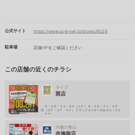
公式サイト
https://www.sugi-net.jp/stores/8028
駐車場
店舗HPをご確認ください
この店舗の近くのチラシ
ライフ
巽店
９：００－２４：００（１Ｆ） ９：００－２１：００
（２Ｆ・３Ｆ・４Ｆ） ドラッグコーナーのみ２０：００
8
枚
まで
大阪府大阪市生野区巽中1-22-2
洋服の青山
布施南店