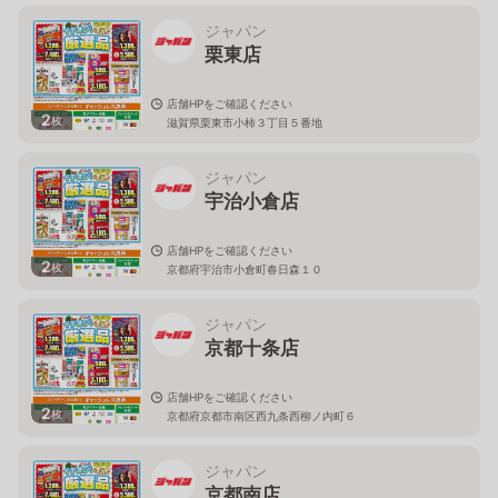
ジャパン
栗東店
店舗HPをご確認ください
2
枚
滋賀県栗東市小柿３丁目５番地
ジャパン
宇治小倉店
店舗HPをご確認ください
2
枚
京都府宇治市小倉町春日森１０
ジャパン
京都十条店
店舗HPをご確認ください
2
枚
京都府京都市南区西九条西柳ノ内町６
ジャパン
京都南店