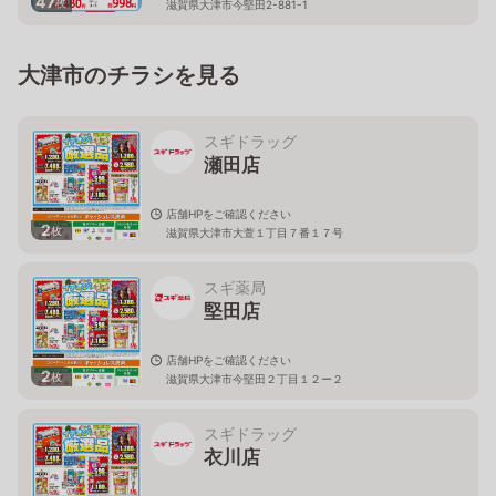
47
枚
滋賀県大津市今堅田2-881-1
大津市のチラシを見る
スギドラッグ
瀬田店
店舗HPをご確認ください
2
枚
滋賀県大津市大萱１丁目７番１７号
スギ薬局
堅田店
店舗HPをご確認ください
2
枚
滋賀県大津市今堅田２丁目１２ー２
スギドラッグ
衣川店