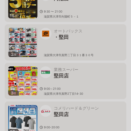
9:30 〜 21:00
18
枚
滋賀県大津市向陽町５－１
オートバックス
・堅田
3
枚
滋賀県大津市真野二丁目３１番３０号
業務スーパー
堅田店
9:00～21:00
3
枚
滋賀県大津市真野2丁目14-30
コメリハード＆グリーン
堅田店
9:00-20:00