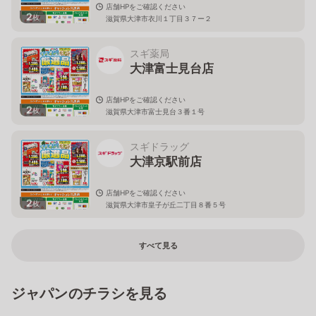
店舗HPをご確認ください
2
枚
滋賀県大津市衣川１丁目３７ー２
スギ薬局
大津富士見台店
店舗HPをご確認ください
2
枚
滋賀県大津市富士見台３番１号
スギドラッグ
大津京駅前店
店舗HPをご確認ください
2
枚
滋賀県大津市皇子が丘二丁目８番５号
すべて見る
ジャパンのチラシを見る