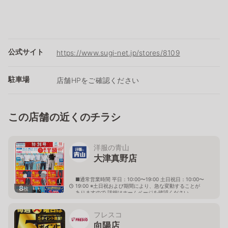
公式サイト
https://www.sugi-net.jp/stores/8109
駐車場
店舗HPをご確認ください
この店舗の近くのチラシ
洋服の青山
大津真野店
■通常営業時間 平日：10:00〜19:00 土日祝日：10:00〜
19:00 ※土日祝および期間により、急な変動することが
8
枚
ありますので 詳細はホームページを確認ください
滋賀県大津市真野五丁目36番14号
フレスコ
向陽店