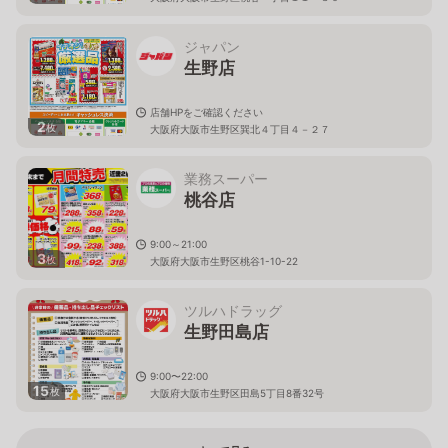
ジャパン
生野店
店舗HPをご確認ください
2
枚
大阪府大阪市生野区巽北４丁目４－２７
業務スーパー
桃谷店
9:00～21:00
3
枚
大阪府大阪市生野区桃谷1-10-22
ツルハドラッグ
生野田島店
9:00〜22:00
15
枚
大阪府大阪市生野区田島5丁目8番32号