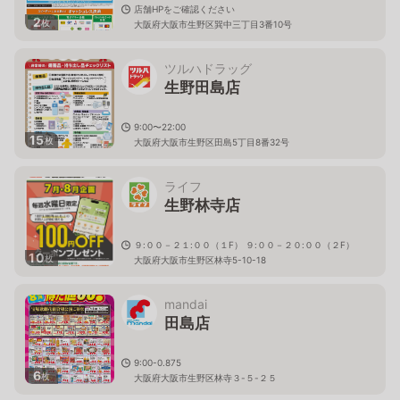
店舗HPをご確認ください
2
枚
大阪府大阪市生野区巽中三丁目3番10号
ツルハドラッグ
生野田島店
9:00〜22:00
15
枚
大阪府大阪市生野区田島5丁目8番32号
ライフ
生野林寺店
９:００－２１:００（１F） ９:００－２０:００（２F）
10
枚
大阪府大阪市生野区林寺5-10-18
mandai
田島店
9:00-0.875
6
枚
大阪府大阪市生野区林寺３-５-２５