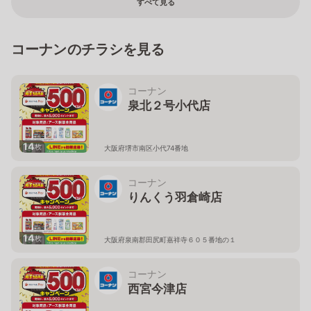
すべて見る
コーナンのチラシを見る
コーナン
泉北２号小代店
14
枚
大阪府堺市南区小代74番地
コーナン
りんくう羽倉崎店
14
枚
大阪府泉南郡田尻町嘉祥寺６０５番地の１
コーナン
西宮今津店