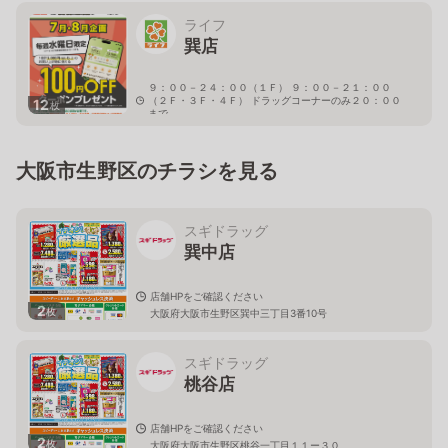
ライフ
巽店
９：００－２４：００（１Ｆ） ９：００－２１：００
（２Ｆ・３Ｆ・４Ｆ） ドラッグコーナーのみ２０：００
12
枚
まで
大阪府大阪市生野区巽中1-22-2
大阪市生野区のチラシを見る
スギドラッグ
巽中店
店舗HPをご確認ください
2
枚
大阪府大阪市生野区巽中三丁目3番10号
スギドラッグ
桃谷店
店舗HPをご確認ください
2
枚
大阪府大阪市生野区桃谷一丁目１１ー３０