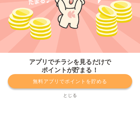
今すぐアプリをダウンロードする
アプリでチラシを見るだけで
ポイントが貯まる！
無料アプリでポイントを貯める
プライバシーポリシー
利用規約
運営会社
サービスに関してのお問い合わせ
チラシ掲載をお考えの方
とじる
Copyright© Kurashiru, Inc. All Rights Reserved.