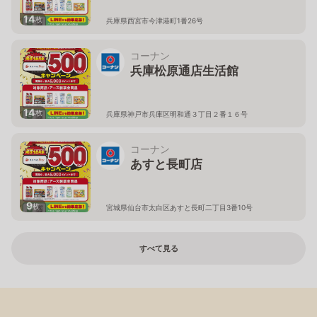
14
枚
兵庫県西宮市今津港町1番26号
コーナン
兵庫松原通店生活館
14
枚
兵庫県神戸市兵庫区明和通３丁目２番１６号
コーナン
あすと長町店
9
枚
宮城県仙台市太白区あすと長町二丁目3番10号
すべて見る