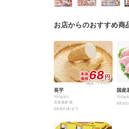
お店からのおすすめ商
68
本体
円
価格
(税込 73.44円)
長芋
国産
100g当り
100g
北海道産 他
8月6日
8月6日(木)まで