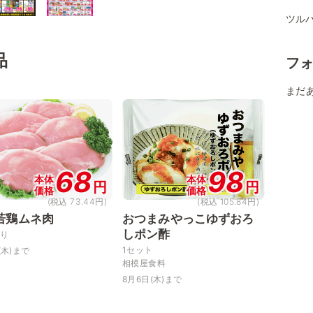
ツル
品
フ
まだ
68
98
本体
本体
円
円
価格
価格
(税込 73.44円)
(税込 105.84円)
若鶏ムネ肉
おつまみやっこゆずおろ
しポン酢
当り
1セット
(木)まで
相模屋食料
8月6日(木)まで