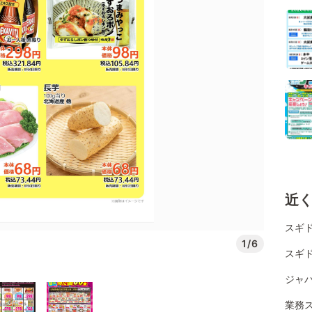
近
スギド
1/6
スギド
ジャパ
業務ス