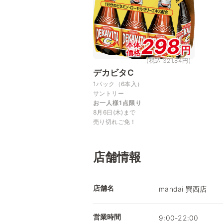
298
本体
円
価格
(税込 321.84円)
デカビタC
1パック（6本入）
サントリー
お一人様1点限り
8月6日(木)まで
売り切れご免！
店舗情報
店舗名
mandai 巽西店
営業時間
9:00-22:00