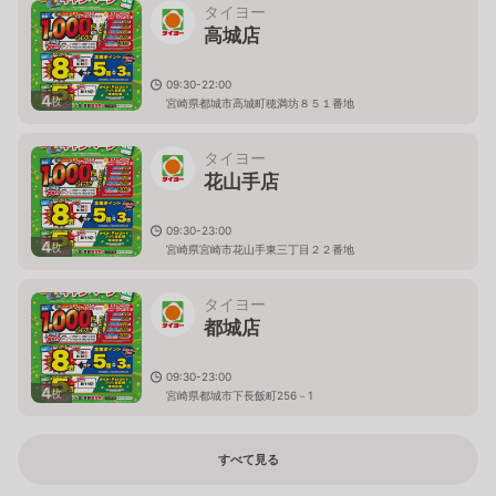
タイヨー
高城店
09:30-22:00
4
枚
宮崎県都城市高城町穂満坊８５１番地
タイヨー
花山手店
09:30-23:00
4
枚
宮崎県宮崎市花山手東三丁目２２番地
タイヨー
都城店
09:30-23:00
4
枚
宮崎県都城市下長飯町256－1
すべて見る