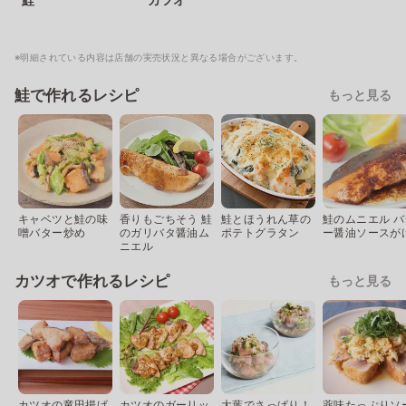
※明細されている内容は店舗の実売状況と異なる場合がございます。
鮭で作れるレシピ
もっと見る
キャベツと鮭の味
香りもごちそう 鮭
鮭とほうれん草の
鮭のムニエル バ
噌バター炒め
のガリバタ醤油ム
ポテトグラタン
ー醤油ソースが
ニエル
カツオで作れるレシピ
もっと見る
カツオの竜田揚げ
カツオのガーリッ
大葉でさっぱり！
薬味たっぷりソ