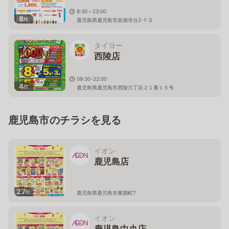
8:30～23:00
8
枚
鹿児島県鹿児島市皇徳寺台2-1-3
タイヨー
西陵店
09:30-22:00
4
枚
鹿児島県鹿児島市西陵六丁目２１番１５号
鹿児島市のチラシを見る
イオン
鹿児島店
27
枚
鹿児島県鹿児島市東開町7
イオン
鹿児島中央店