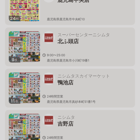
24
枚
鹿児島県鹿児島市中央町10
スーパーセンターニシムタ
北ふ頭店
9:00〜25:00
9
枚
鹿児島県鹿児島市小川町19番1
ニシムタスカイマーケット
鴨池店
24時間営業
11
枚
鹿児島県鹿児島市真砂本町51番1号
ニシムタ
吉野店
24時間営業