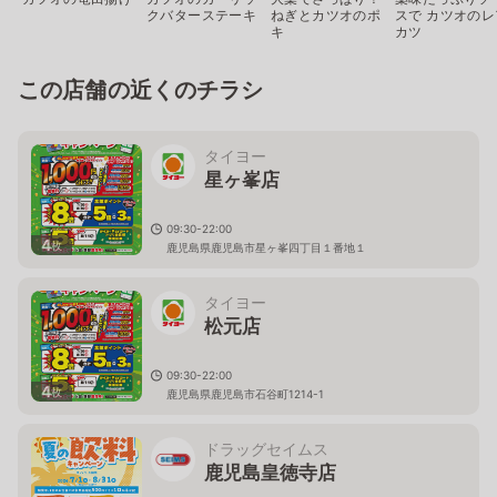
クバターステーキ
ねぎとカツオのポ
スで カツオのレ
キ
カツ
この店舗の近くのチラシ
タイヨー
星ヶ峯店
09:30-22:00
4
枚
鹿児島県鹿児島市星ヶ峯四丁目１番地１
タイヨー
松元店
09:30-22:00
4
枚
鹿児島県鹿児島市石谷町1214-1
ドラッグセイムス
鹿児島皇徳寺店