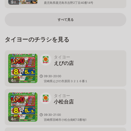
9
枚
鹿児島県鹿児島市吉野2丁目40番14号
すべて見る
タイヨーのチラシを見る
タイヨー
えびの店
09:30-20:00
4
枚
宮崎県えびの市原田３２１６番１
タイヨー
小松台店
09:30-21:00
4
枚
宮崎県宮崎市小松台南町13番地1