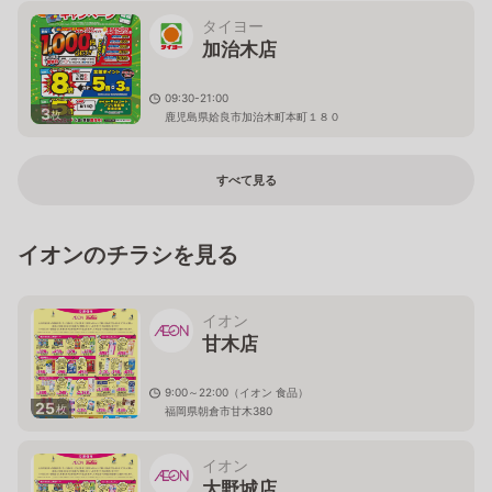
タイヨー
加治木店
09:30-21:00
3
枚
鹿児島県姶良市加治木町本町１８０
すべて見る
イオンのチラシを見る
イオン
甘木店
9:00～22:00（イオン 食品）
25
枚
福岡県朝倉市甘木380
イオン
大野城店