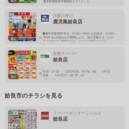
4
枚
鹿児島県姶良市東餅田２３７２－１
洋服の青山
鹿児島姶良店
■通常営業時間 平日：10:00〜19:00 土日祝日：10:00〜
19:00 ※土日祝および期間により、急な変動することが
8
枚
ありますので 詳細はホームページを確認ください
鹿児島県姶良市東餅田字水流934番地3
業務スーパー
姶良店
9:00～21:00 12月31日9：00-18：00 1月1日
休業 1月2日11：00-18：00
3
枚
鹿児島県姶良市東餅田2312-5
姶良市のチラシを見る
スーパーセンターニシムタ
姶良店