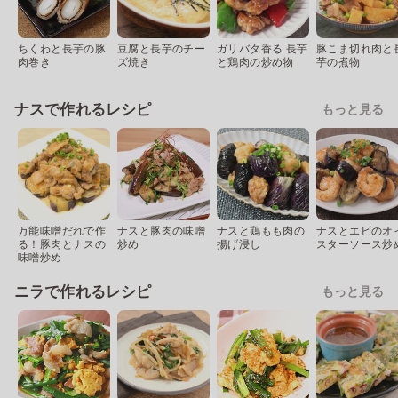
ちくわと長芋の豚
豆腐と長芋のチー
ガリバタ香る 長芋
豚こま切れ肉と
肉巻き
ズ焼き
と鶏肉の炒め物
芋の煮物
ナスで作れるレシピ
もっと見る
万能味噌だれで作
ナスと豚肉の味噌
ナスと鶏もも肉の
ナスとエビのオ
る！豚肉とナスの
炒め
揚げ浸し
スターソース炒
味噌炒め
ニラで作れるレシピ
もっと見る