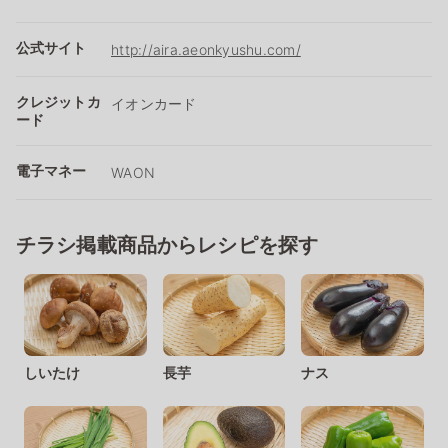
公式サイト
http://aira.aeonkyushu.com/
クレジットカ
イオンカード
ード
電子マネー
WAON
チラシ掲載商品からレシピを探す
しいたけ
長芋
ナス