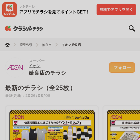
鹿児島県
姶良市
イオン 姶良店
スーパー
イオン
フォロー
姶良店のチラシ
最新のチラシ（全25枚）
最終更新：2026/08/05