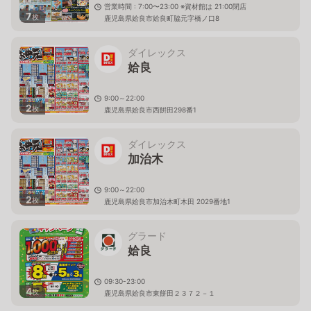
営業時間 : 7:00〜23:00 ※資材館は 21:00閉店
7
枚
鹿児島県姶良市姶良町脇元字橋ノ口8
ダイレックス
姶良
9:00～22:00
2
枚
鹿児島県姶良市西餠田298番1
ダイレックス
加治木
9:00～22:00
2
枚
鹿児島県姶良市加治木町木田 2029番地1
グラード
姶良
09:30-23:00
4
枚
鹿児島県姶良市東餅田２３７２－１