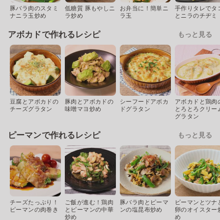
豚バラ肉のスタミ
低糖質 豚もやしニ
お弁当に！簡単ニ
手作りタレでタ
ナニラ玉炒め
ラ炒め
ラ玉
とニラのチヂミ
アボカドで作れるレシピ
もっと見る
豆腐とアボカドの
豚肉とアボカドの
シーフードアボカ
アボカドと鶏肉
チーズグラタン
味噌マヨ炒め
ドグラタン
とろとろクリー
グラタン
ピーマンで作れるレシピ
もっと見る
チーズたっぷり！
ご飯が進む！鶏肉
豚バラ肉とピーマ
ピーマンとツナ
ピーマンの肉巻き
とピーマンの中華
ンの塩昆布炒め
卵のオイスター
炒め
め