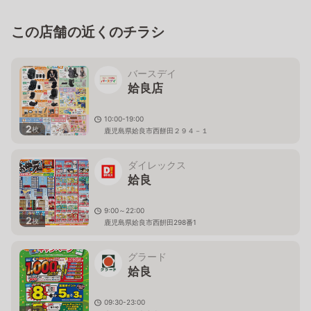
この店舗の近くのチラシ
バースデイ
姶良店
10:00-19:00
2
枚
鹿児島県姶良市西餅田２９４－１
ダイレックス
姶良
9:00～22:00
2
枚
鹿児島県姶良市西餠田298番1
グラード
姶良
09:30-23:00