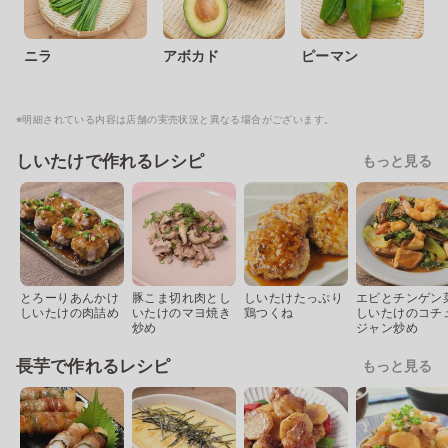
ニラ
アボカド
ピーマン
※明細されている内容は店舗の実売状況と異なる場合がございます。
しいたけで作れるレシピ
もっと見る
とろーりあんかけ
豚こま切れ肉とし
しいたけたっぷり
エビとチンゲン
しいたけの肉詰め
いたけのマヨ焼き
鶏つくね
しいたけのコチ
炒め
ジャン炒め
長芋で作れるレシピ
もっと見る