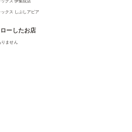
レックス 伊集院店
レックス しぶしアピア
ォローしたお店
ありません