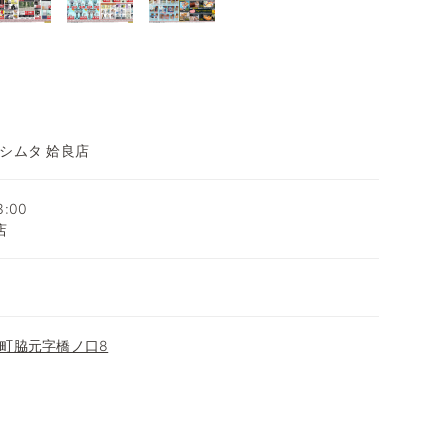
シムタ 姶良店
:00
店
町脇元字橋ノ口8