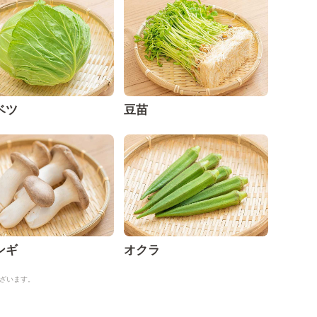
ベツ
豆苗
ンギ
オクラ
ざいます。