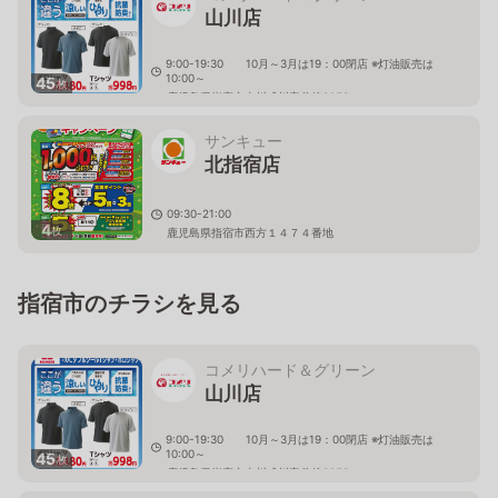
山川店
9:00-19:30 10月～3月は19：00閉店 ※灯油販売は
10:00～
45
枚
鹿児島県指宿市山川成川字谷後3958
サンキュー
北指宿店
09:30-21:00
4
枚
鹿児島県指宿市西方１４７４番地
指宿市のチラシを見る
コメリハード＆グリーン
山川店
9:00-19:30 10月～3月は19：00閉店 ※灯油販売は
10:00～
45
枚
鹿児島県指宿市山川成川字谷後3958