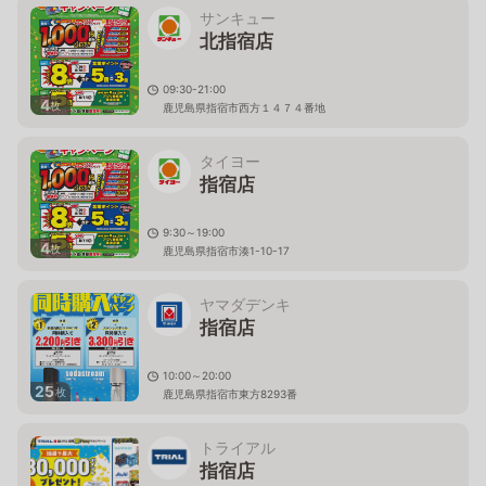
サンキュー
北指宿店
09:30-21:00
4
枚
鹿児島県指宿市西方１４７４番地
タイヨー
指宿店
9:30～19:00
4
枚
鹿児島県指宿市湊1-10-17
ヤマダデンキ
指宿店
10:00～20:00
25
枚
鹿児島県指宿市東方8293番
トライアル
指宿店