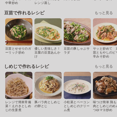
中華炒め
レンジ蒸し
豆苗で作れるレシピ
もっと見る
豆苗とせせりのガ
優しい美味しさ！
豆苗の豚しゃぶサ
サッと炒めて 
ーリック炒め
豆腐の豆苗あんか
ラダ
苗ともやしのピ
け
辛みそ炒め
しめじで作れるレシピ
もっと見る
レンジで簡単常備
豚バラ肉としめじ
小松菜とベーコン
味つけ簡単 鶏も
菜！えのきとしめ
の卵とじ
としめじのクリー
肉としめじのめ
じの生姜煮
ム煮
つゆマヨ炒め