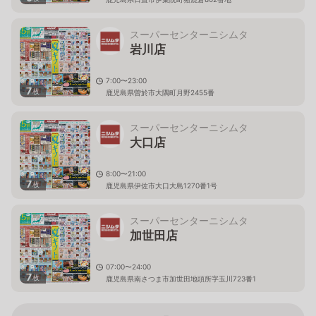
スーパーセンターニシムタ
岩川店
7:00〜23:00
7
枚
鹿児島県曽於市大隅町月野2455番
スーパーセンターニシムタ
大口店
8:00〜21:00
7
枚
鹿児島県伊佐市大口大島1270番1号
スーパーセンターニシムタ
加世田店
07:00〜24:00
7
枚
鹿児島県南さつま市加世田地頭所字玉川723番1