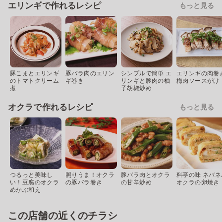
エリンギで作れるレシピ
もっと見る
豚こまとエリンギ
豚バラ肉のエリン
シンプルで簡単 エ
エリンギの肉巻
のトマトクリーム
ギ巻き
リンギと豚肉の柚
梅肉ソースがけ
煮
子胡椒炒め
オクラで作れるレシピ
もっと見る
つるっと美味し
照りうま！オクラ
豚バラ肉とオクラ
料亭の味 ネバネ
い！豆腐のオクラ
の豚バラ巻き
の甘辛炒め
オクラの卵焼き
めかぶ和え
この店舗の近くのチラシ