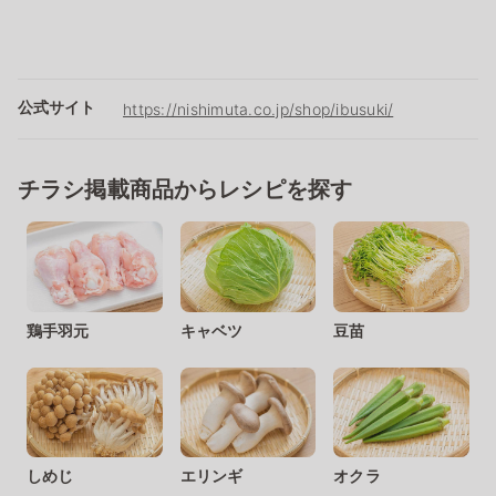
公式サイト
https://nishimuta.co.jp/shop/ibusuki/
チラシ掲載商品からレシピを探す
鶏手羽元
キャベツ
豆苗
しめじ
エリンギ
オクラ