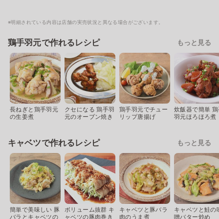
※明細されている内容は店舗の実売状況と異なる場合がございます。
鶏手羽元で作れるレシピ
もっと見る
長ねぎと鶏手羽元
クセになる 鶏手羽
鶏手羽元でチュー
炊飯器で簡単 鶏
の生姜煮
元のオーブン焼き
リップ唐揚げ
羽元ほろほろ煮
キャベツで作れるレシピ
もっと見る
簡単で美味しい 豚
ボリューム抜群 キ
キャベツと豚バラ
キャベツと鮭の
バラとキャベツの
ャベツの豚肉巻き
肉のうま煮
噌バター炒め