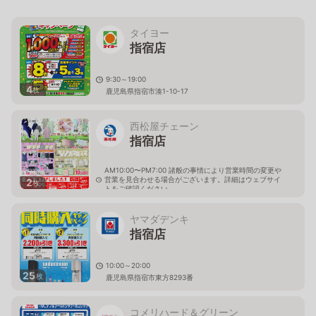
タイヨー
指宿店
9:30～19:00
4
枚
鹿児島県指宿市湊1-10-17
西松屋チェーン
指宿店
AM10:00〜PM7:00 諸般の事情により営業時間の変更や
営業を見合わせる場合がございます。詳細はウェブサイ
2
枚
トをご確認ください。
鹿児島県指宿市西方1960番地1
ヤマダデンキ
指宿店
10:00～20:00
25
枚
鹿児島県指宿市東方8293番
コメリハード＆グリーン