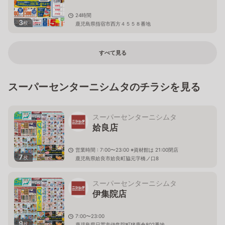
24時間
3
枚
鹿児島県指宿市西方４５５８番地
すべて見る
スーパーセンターニシムタのチラシを見る
スーパーセンターニシムタ
姶良店
営業時間 : 7:00〜23:00 ※資材館は 21:00閉店
7
枚
鹿児島県姶良市姶良町脇元字橋ノ口8
スーパーセンターニシムタ
伊集院店
7:00〜23:00
9
枚
鹿児島県日置市伊集院町猪鹿倉802番地