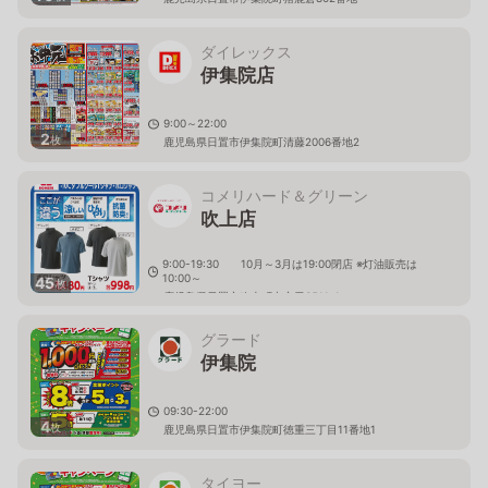
ダイレックス
伊集院店
9:00～22:00
2
枚
鹿児島県日置市伊集院町清藤2006番地2
コメリハード＆グリーン
吹上店
9:00-19:30 10月～3月は19:00閉店 ※灯油販売は
10:00～
45
枚
鹿児島県日置市吹上町中之里3511-1
グラード
伊集院
09:30-22:00
4
枚
鹿児島県日置市伊集院町徳重三丁目11番地1
タイヨー