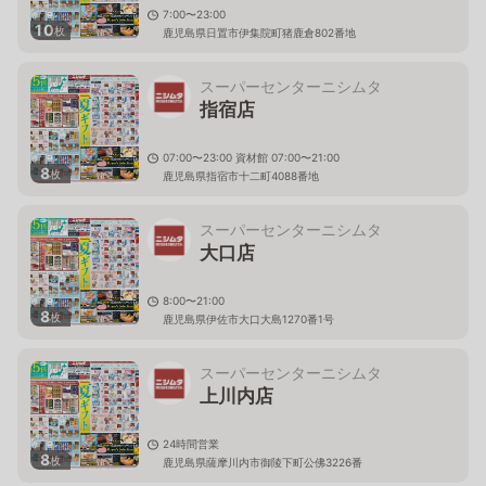
7:00〜23:00
10
枚
鹿児島県日置市伊集院町猪鹿倉802番地
スーパーセンターニシムタ
指宿店
07:00〜23:00 資材館 07:00〜21:00
8
枚
鹿児島県指宿市十二町4088番地
スーパーセンターニシムタ
大口店
8:00〜21:00
8
枚
鹿児島県伊佐市大口大島1270番1号
スーパーセンターニシムタ
上川内店
24時間営業
8
枚
鹿児島県薩摩川内市御陵下町公佛3226番