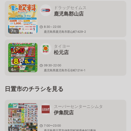
ドラッグセイムス
鹿児島郡山店
8:30～22:00
7
枚
鹿児島県鹿児島市郡山町1429-2
タイヨー
松元店
09:30-22:00
4
枚
鹿児島県鹿児島市石谷町1214-1
日置市のチラシを見る
スーパーセンターニシムタ
伊集院店
7:00〜23:00
10
枚
鹿児島県日置市伊集院町猪鹿倉802番地