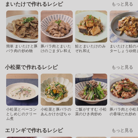
まいたけで作れるレシピ
もっと見る
簡単 まいたけと豚
豚バラ肉とまいた
鮭とまいたけのみ
まいたけと鮭の
バラ肉の炒め物
けのごまダレ和え
ぞれ和え
ターしょうゆ焼
小松菜で作れるレシピ
もっと見る
小松菜とベーコン
小松菜と豚バラの
ご飯がすすむ 小松
豚バラ肉と小松
としめじのクリー
あんかけかぼちゃ
菜のひき肉炒め
の香味だれ炒め
ム煮
エリンギで作れるレシピ
もっと見る