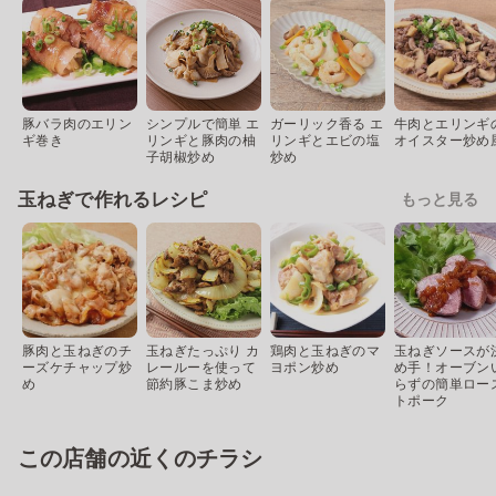
豚バラ肉のエリン
シンプルで簡単 エ
ガーリック香る エ
牛肉とエリンギ
ギ巻き
リンギと豚肉の柚
リンギとエビの塩
オイスター炒め
子胡椒炒め
炒め
玉ねぎで作れるレシピ
もっと見る
豚肉と玉ねぎのチ
玉ねぎたっぷり カ
鶏肉と玉ねぎのマ
玉ねぎソースが
ーズケチャップ炒
レールーを使って
ヨポン炒め
め手！オーブン
め
節約豚こま炒め
らずの簡単ロー
トポーク
この店舗の近くのチラシ