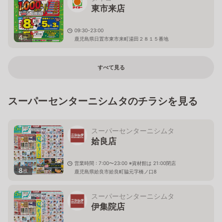
東市来店
09:30-23:00
4
枚
鹿児島県日置市東市来町湯田２８１５番地
すべて見る
スーパーセンターニシムタのチラシを見る
スーパーセンターニシムタ
姶良店
営業時間 : 7:00〜23:00 ※資材館は 21:00閉店
8
枚
鹿児島県姶良市姶良町脇元字橋ノ口8
スーパーセンターニシムタ
伊集院店