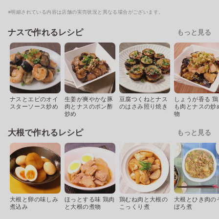
※明細されている内容は店舗の実売状況と異なる場合がございます。
ナスで作れるレシピ
もっと見る
ナスとエビのオイ
生姜が爽やかな豚
豆腐つくねとナス
しょうが香る 鶏
スターソース炒め
肉とナスのポン酢
のはさみ照り焼き
も肉とナスの炒
炒め
物
大根で作れるレシピ
もっと見る
大根と卵の味しみ
ほっとする味 鶏肉
鶏むね肉と大根の
大根とひき肉の
煮込み
と大根の煮物
こっくり煮
ぼろ煮