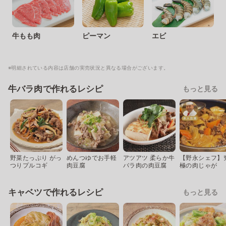
牛もも肉
ピーマン
エビ
※明細されている内容は店舗の実売状況と異なる場合がございます。
牛バラ肉で作れるレシピ
もっと見る
野菜たっぷり がっ
めんつゆでお手軽
アツアツ 柔らか牛
【野永シェフ】
つりプルコギ
肉豆腐
バラ肉の肉豆腐
極の肉じゃが
キャベツで作れるレシピ
もっと見る