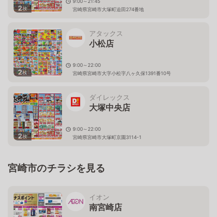
9:00～21:45
2
枚
宮崎県宮崎市大塚町迫田274番地
アタックス
小松店
9:00～22:00
2
枚
宮崎県宮崎市大字小松字八ヶ久保1391番10号
ダイレックス
大塚中央店
9:00～22:00
2
枚
宮崎県宮崎市大塚町京園3114-1
宮崎市のチラシを見る
イオン
南宮崎店