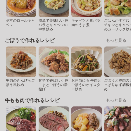
基本のロールキャ
簡単で美味しい 豚
キャベツと豚バラ
ごはんがすすむ
ベツ
バラとキャベツの
肉のうま煮
チキンとキャベ
中華炒め
のガーリック炒
ごぼうで作れるレシピ
もっと見る
牛肉のきんぴらご
甘辛で香ばしく 豚
お弁当にも 牛肉と
ごぼうと豚肉の
ぼう風炒め
こまとごぼうの唐
ごぼうのオイスタ
っぱりゆず胡椒
揚げ
ー炒め
め
牛もも肉で作れるレシピ
もっと見る