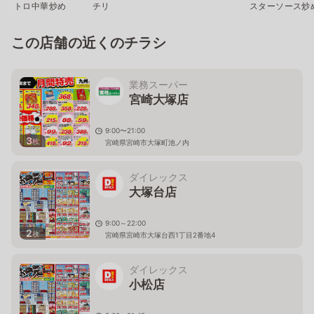
トロ中華炒め
チリ
スターソース炒
この店舗の近くのチラシ
業務スーパー
宮崎大塚店
9:00〜21:00
3
枚
宮崎県宮崎市大塚町池ノ内
ダイレックス
大塚台店
9:00～22:00
2
枚
宮崎県宮崎市大塚台西1丁目2番地4
ダイレックス
小松店