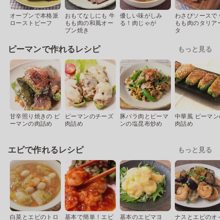
オーブンで本格派
おもてなしにも 牛
優しい味がしみ
わさびソースで 
ローストビーフ
もも肉の和風オー
る！肉じゃが
もも肉のタリア
ブン焼き
タ
ピーマンで作れるレシピ
もっと見る
甘辛照り焼きの ピ
ピーマンのチーズ
豚バラ肉とピーマ
中華風 ピーマン
ーマンの肉詰め
肉詰め
ンの塩昆布炒め
肉詰め
エビで作れるレシピ
もっと見る
白菜とエビのトロ
基本で簡単！エビ
基本のエビマヨ
ナスとエビのオ