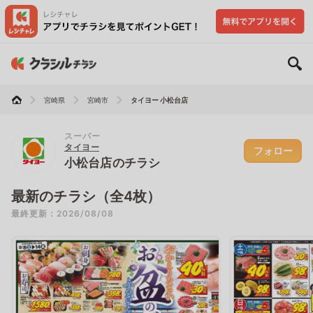
宮崎県
宮崎市
タイヨー 小松台店
スーパー
タイヨー
フォロー
小松台店のチラシ
最新のチラシ（全4枚）
最終更新：2026/08/08