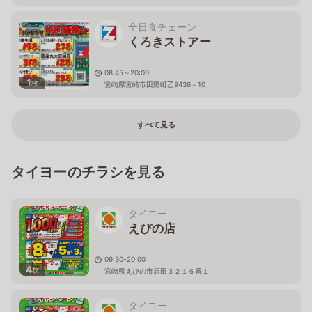
全日食チェーン
くろきストアー
08:45～20:00
1
枚
宮崎県宮崎市田野町乙9436－10
すべて見る
タイヨーのチラシを見る
タイヨー
えびの店
09:30-20:00
4
枚
宮崎県えびの市原田３２１６番１
タイヨー