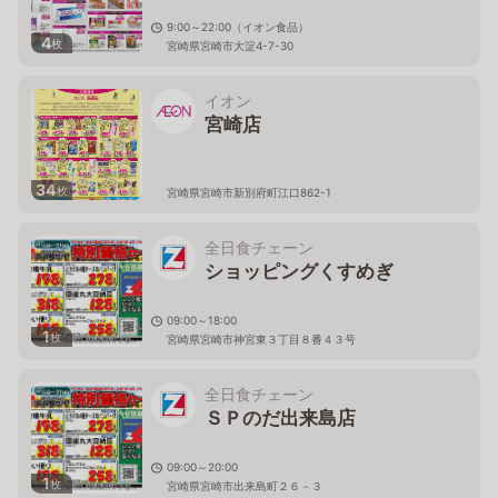
9:00～22:00（イオン食品）
4
枚
宮崎県宮崎市大淀4-7-30
イオン
宮崎店
34
枚
宮崎県宮崎市新別府町江口862-1
全日食チェーン
ショッピングくすめぎ
09:00～18:00
1
枚
宮崎県宮崎市神宮東３丁目８番４３号
全日食チェーン
ＳＰのだ出来島店
09:00～20:00
1
枚
宮崎県宮崎市出来島町２６－３