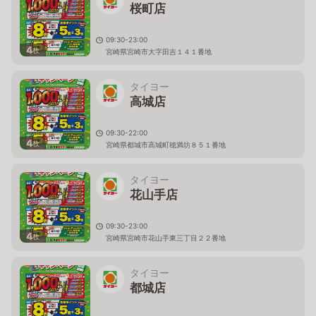
桜町店
09:30-23:00
4
枚
宮崎県宮崎市大字田吉１４１番地
タイヨー
高城店
09:30-22:00
4
枚
宮崎県都城市高城町穂満坊８５１番地
タイヨー
花山手店
09:30-23:00
4
枚
宮崎県宮崎市花山手東三丁目２２番地
タイヨー
都城店