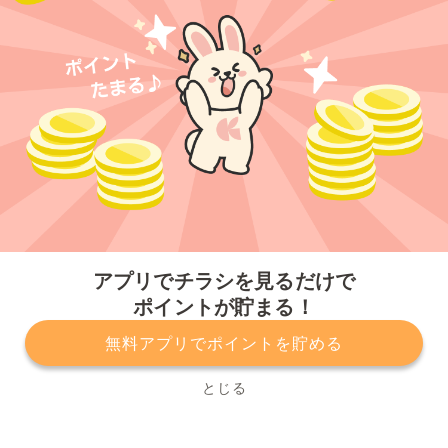
今すぐアプリをダウンロードする
アプリでチラシを見るだけで
ポイントが貯まる！
無料アプリでポイントを貯める
プライバシーポリシー
利用規約
運営会社
サービスに関してのお問い合わせ
チラシ掲載をお考えの方
とじる
Copyright© Kurashiru, Inc. All Rights Reserved.