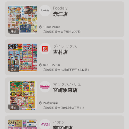
Foodaly
赤江店
10:00-21:00
4
枚
宮崎県宮崎市大字恒久290番1
ダイレックス
吉村店
9:00～22:00
2
枚
宮崎県宮崎市吉村町下藪甲4342番1
マックスバリュ
宮崎駅東店
24時間営業
4
枚
宮崎県宮崎市宮崎駅東3丁目1-2
イオン
南宮崎店