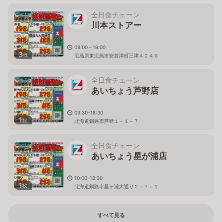
全日食チェーン
川本ストアー
09:00～19:00
3
枚
広島県東広島市安芸津町三津４２４６
全日食チェーン
あいちょう芦野店
09:30-18:30
1
枚
北海道釧路市芦野１－１－７
全日食チェーン
あいちょう星が浦店
10:00-18:30
1
枚
北海道釧路市星ヶ浦大通り２－７－１
すべて見る