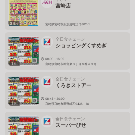
宮崎店
34
枚
宮崎県宮崎市新別府町江口862-1
全日食チェーン
ショッピングくすめぎ
09:00～18:00
1
枚
宮崎県宮崎市神宮東３丁目８番４３号
全日食チェーン
くろきストアー
08:45～20:00
1
枚
宮崎県宮崎市田野町乙9436－10
全日食チェーン
スーパーびせ