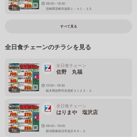
09:00～19:30
1
枚
宮崎県宮崎市波島１－４１－３３
すべて見る
全日食チェーンのチラシを見る
全日食チェーン
佐野 丸福
10:00～19:30
1
枚
栃木県佐野市赤見町３１２３－２
全日食チェーン
はりまや 塩沢店
09:00～19:00
1
枚
新潟県南魚沼市塩沢８６－２