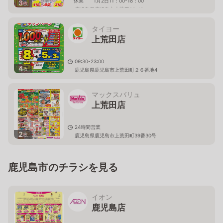
休業 1月2日11：00-18：00
3
枚
鹿児島県鹿児島市上荒田23-13
タイヨー
上荒田店
09:30-23:00
4
枚
鹿児島県鹿児島市上荒田町２６番地4
マックスバリュ
上荒田店
24時間営業
2
枚
鹿児島県鹿児島市上荒田町39番30号
鹿児島市のチラシを見る
イオン
鹿児島店