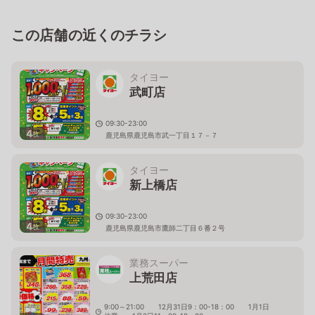
この店舗の近くのチラシ
タイヨー
武町店
09:30-23:00
4
枚
鹿児島県鹿児島市武一丁目１７－７
タイヨー
新上橋店
09:30-23:00
4
枚
鹿児島県鹿児島市鷹師二丁目６番２号
業務スーパー
上荒田店
9:00～21:00 12月31日9：00-18：00 1月1日