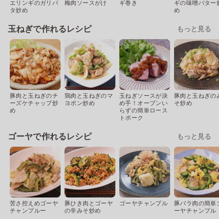
エリンギのガリバ
梅肉ソースがけ
ギ巻き
ギの味噌バター
タ炒め
め
玉ねぎで作れるレシピ
もっと見る
豚肉と玉ねぎのチ
鶏肉と玉ねぎのマ
玉ねぎソースが決
豚肉と玉ねぎの
ーズケチャップ炒
ヨポン炒め
め手！オーブンい
そ炒め
め
らずの簡単ロース
トポーク
ゴーヤで作れるレシピ
もっと見る
苦さ控えめゴーヤ
豚ひき肉とゴーヤ
ゴーヤチャンプル
豚バラ肉の簡単
チャンプルー
の辛みそ炒め
ーヤチャンプル