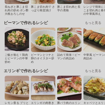
長ねぎと豚こま切
豚こま切れ肉で さ
豚こま切れ肉と長
レンジで簡単に 
れ肉の炒め ポン酢
っぱり南蛮漬け
芋の煮物
こま切れ肉と春
大根おろしのせ
の中華風和え
ピーマンで作れるレシピ
もっと見る
ご飯が進む！鶏肉
ピーマンとツナと
詰めて簡単！ピー
中華風 ピーマン
とピーマンの中華
卵のオイスター炒
マンの肉詰め
肉詰め
炒め
め
エリンギで作れるレシピ
もっと見る
レモン香る ブリと
エリンギの肉巻き
豚バラ肉のエリン
キャベツとエリ