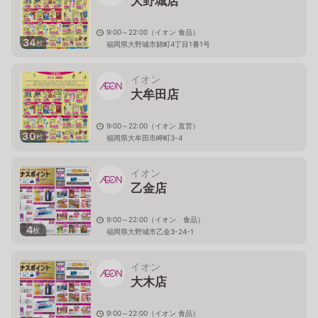
大野城店
9:00～22:00（イオン 食品）
34
枚
福岡県大野城市錦町4丁目1番1号
イオン
大牟田店
9:00～22:00（イオン 直営）
30
枚
福岡県大牟田市岬町3-4
イオン
乙金店
9:00～22:00（イオン 食品）
4
枚
福岡県大野城市乙金3-24-1
イオン
大木店
9:00～22:00（イオン 食品）