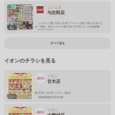
ニシムタ
与次郎店
シーサイド館 7:00~21:00 アーケード館 7:00~21:00 カ
ー用品・釣りレジャー館 9:00~21:00 フレスポ食鮮館
9
枚
9:00~23:00
鹿児島県鹿児島市与次郎1丁目10番1号
すべて見る
イオンのチラシを見る
イオン
甘木店
9:00～22:00（イオン 食品）
32
枚
福岡県朝倉市甘木380
イオン