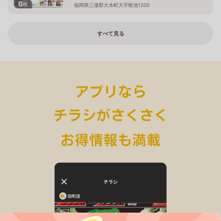
6
枚
福岡県三潴郡大木町大字蛭池1200
すべて見る