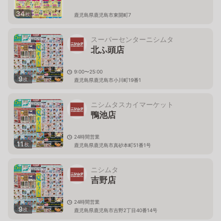
34
枚
鹿児島県鹿児島市東開町7
スーパーセンターニシムタ
北ふ頭店
9:00〜25:00
9
枚
鹿児島県鹿児島市小川町19番1
ニシムタスカイマーケット
鴨池店
24時間営業
11
枚
鹿児島県鹿児島市真砂本町51番1号
ニシムタ
吉野店
24時間営業
9
枚
鹿児島県鹿児島市吉野2丁目40番14号