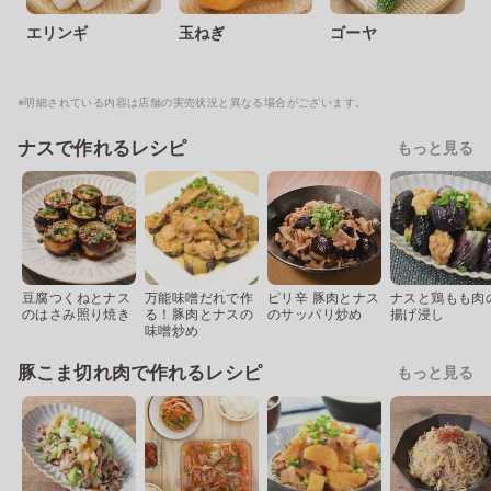
エリンギ
玉ねぎ
ゴーヤ
※明細されている内容は店舗の実売状況と異なる場合がございます。
ナスで作れるレシピ
もっと見る
豆腐つくねとナス
万能味噌だれで作
ピリ辛 豚肉とナス
ナスと鶏もも肉
のはさみ照り焼き
る！豚肉とナスの
のサッパリ炒め
揚げ浸し
味噌炒め
豚こま切れ肉で作れるレシピ
もっと見る