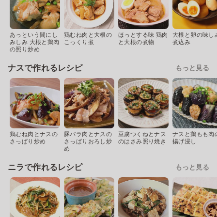
あっという間にし
鶏むね肉と大根の
ほっとする味 鶏肉
大根と卵の味し
みしみ 大根と鶏肉
こっくり煮
と大根の煮物
煮込み
の照り炒め
ナスで作れるレシピ
もっと見る
鶏むね肉とナスの
豚バラ肉とナスの
豆腐つくねとナス
ナスと鶏もも肉
さっぱり炒め
さっぱりおろし炒
のはさみ照り焼き
揚げ浸し
め
ニラで作れるレシピ
もっと見る