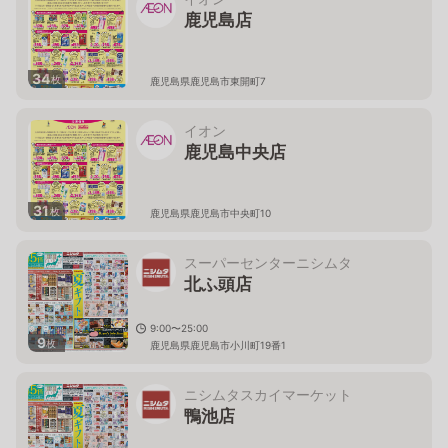
鹿児島店
34
枚
鹿児島県鹿児島市東開町7
イオン
鹿児島中央店
31
枚
鹿児島県鹿児島市中央町10
スーパーセンターニシムタ
北ふ頭店
9:00〜25:00
9
枚
鹿児島県鹿児島市小川町19番1
ニシムタスカイマーケット
鴨池店