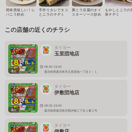
簡単美味しい！レ
手作りタレでタコ
豚ニラ豆腐のオイ
もやしとニラの
バニラ炒め
とニラのチヂミ
スターソース炒め
単チヂミ
この店舗の近くのチラシ
タイヨー
玉里団地店
09:30-23:00
4
枚
鹿児島県鹿児島市玉里団地一丁目２－１
タイヨー
伊敷団地店
09:30-23:00
4
枚
鹿児島県鹿児島市西伊敷三丁目２番２号
タイヨー
伊敷店