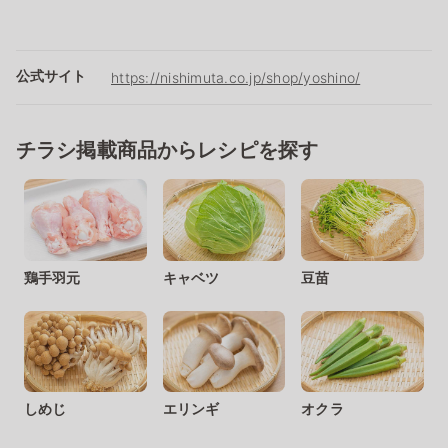
公式サイト
https://nishimuta.co.jp/shop/yoshino/
チラシ掲載商品からレシピを探す
鶏手羽元
キャベツ
豆苗
しめじ
エリンギ
オクラ