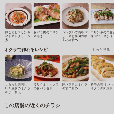
豚こまとエリンギ
豚バラ肉のエリン
シンプルで簡単 エ
エリンギの肉巻
のトマトクリーム
ギ巻き
リンギと豚肉の柚
梅肉ソースがけ
煮
子胡椒炒め
オクラで作れるレシピ
もっと見る
つるっと美味し
照りうま！オクラ
豚バラ肉とオクラ
料亭の味 ネバネ
い！豆腐のオクラ
の豚バラ巻き
の甘辛炒め
オクラの卵焼き
めかぶ和え
この店舗の近くのチラシ