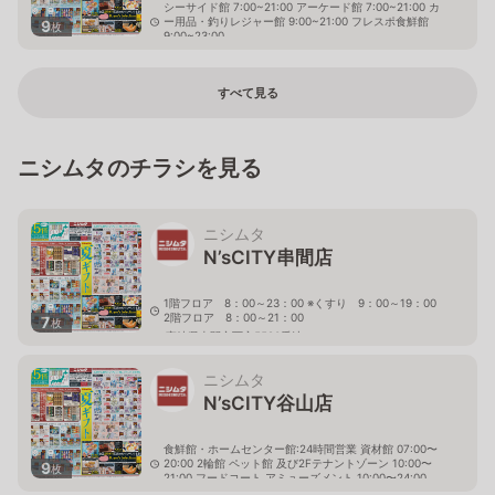
シーサイド館 7:00~21:00 アーケード館 7:00~21:00 カ
ー用品・釣りレジャー館 9:00~21:00 フレスポ食鮮館
9
枚
9:00~23:00
鹿児島県鹿児島市与次郎1丁目10番1号
すべて見る
ニシムタのチラシを見る
ニシムタ
N’sCITY串間店
1階フロア 8：00～23：00 ※くすり 9：00～19：00
2階フロア 8：00～21：00
7
枚
宮崎県串間市西方5590番地
ニシムタ
N’sCITY谷山店
食鮮館・ホームセンター館:24時間営業 資材館 07:00〜
20:00 2輪館 ペット館 及び2Fテナントゾーン 10:00〜
9
枚
21:00 フードコート アミューズメント 10:00〜24:00