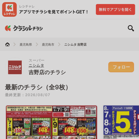
鹿児島県
鹿児島市
ニシムタ 吉野店
スーパー
ニシムタ
フォロー
吉野店のチラシ
最新のチラシ（全9枚）
最終更新：2026/08/07