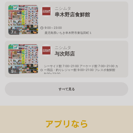
鹿児島県鹿児島市卸本町5番35号
ニシムタ
串木野店食鮮館
9:00～23:00
7
枚
鹿児島県いちき串木野市東塩田町１
ニシムタ
与次郎店
シーサイド館 7:00~21:00 アーケード館 7:00~21:00 カ
ー用品・釣りレジャー館 9:00~21:00 フレスポ食鮮館
9
枚
9:00~23:00
鹿児島県鹿児島市与次郎1丁目10番1号
すべて見る