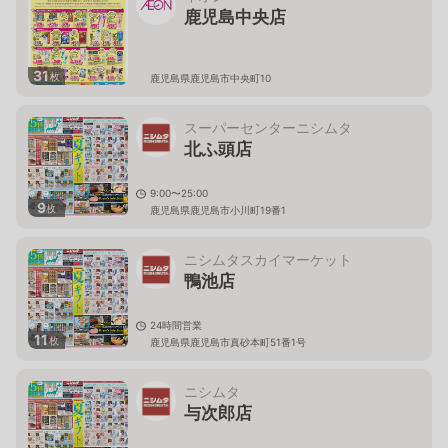
鹿児島中央店
31
枚
鹿児島県鹿児島市中央町10
スーパーセンターニシムタ
北ふ頭店
9:00〜25:00
9
枚
鹿児島県鹿児島市小川町19番1
ニシムタスカイマーケット
鴨池店
24時間営業
11
枚
鹿児島県鹿児島市真砂本町51番1号
ニシムタ
与次郎店