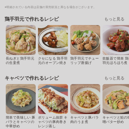
※明細されている内容は店舗の実売状況と異なる場合がございます。
鶏手羽元で作れるレシピ
もっと見る
長ねぎと鶏手羽元
クセになる 鶏手羽
鶏手羽元でチュー
炊飯器で簡単 鶏
の生姜煮
元のオーブン焼き
リップ唐揚げ
羽元ほろほろ煮
キャベツで作れるレシピ
もっと見る
簡単で美味しい 豚
ボリューム抜群 キ
キャベツと豚バラ
キャベツと鮭の
バラとキャベツの
ャベツの豚肉巻き
肉のうま煮
噌バター炒め
中華炒め
レンジ蒸し