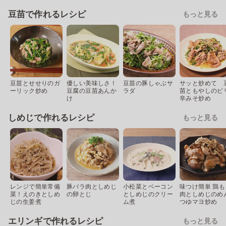
豆苗で作れるレシピ
もっと見る
豆苗とせせりのガ
優しい美味しさ！
豆苗の豚しゃぶサ
サッと炒めて 
ーリック炒め
豆腐の豆苗あんか
ラダ
苗ともやしのピ
け
辛みそ炒め
しめじで作れるレシピ
もっと見る
レンジで簡単常備
豚バラ肉としめじ
小松菜とベーコン
味つけ簡単 鶏も
菜！えのきとしめ
の卵とじ
としめじのクリー
肉としめじのめ
じの生姜煮
ム煮
つゆマヨ炒め
エリンギで作れるレシピ
もっと見る