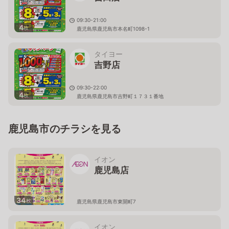
09:30-21:00
4
枚
鹿児島県鹿児島市本名町1098-1
タイヨー
吉野店
09:30-22:00
4
枚
鹿児島県鹿児島市吉野町１７３１番地
鹿児島市のチラシを見る
イオン
鹿児島店
34
枚
鹿児島県鹿児島市東開町7
イオン