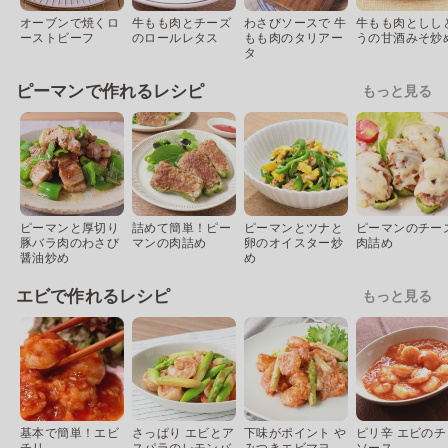
オーブンで焼くロ
牛もも肉とチーズ
わさびソースで 牛
牛もも肉としし
ーストビーフ
のロールレタス
もも肉のタリアー
うの甘酒みそ炒
タ
ピーマンで作れるレシピ
もっと見る
ピーマンと厚切り
詰めて簡単！ピー
ピーマンとツナと
ピーマンのチー
豚バラ肉のわさび
マンの肉詰め
卵のオイスター炒
肉詰め
醤油炒め
め
エビで作れるレシピ
もっと見る
基本で簡単！エビ
さっぱり エビとア
下味がポイント や
ピリ辛 エビのチ
チリ
スパラのレモンバ
みつきエビマヨ
ソース