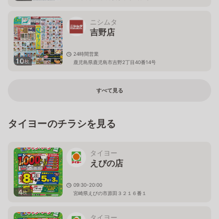
ニシムタ
吉野店
24時間営業
10
枚
鹿児島県鹿児島市吉野2丁目40番14号
すべて見る
タイヨーのチラシを見る
タイヨー
えびの店
09:30-20:00
4
枚
宮崎県えびの市原田３２１６番１
タイヨー