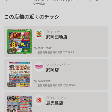
ター炒め
この店舗の近くのチラシ
タイヨー
武岡団地店
09:30-23:00
4
枚
鹿児島県鹿児島市武岡二丁目２８
マックスバリュ
武岡店
24時間営業
2
枚
鹿児島県鹿児島市武岡1丁目115-1
ダイレックス
鹿児島店