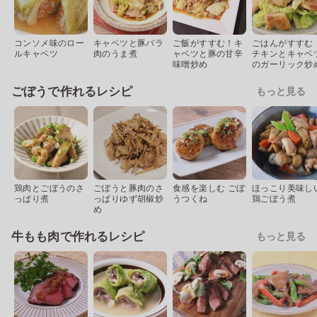
コンソメ味のロー
キャベツと豚バラ
ご飯がすすむ！キ
ごはんがすすむ
ルキャベツ
肉のうま煮
ャベツと豚の甘辛
チキンとキャベ
味噌炒め
のガーリック炒
ごぼうで作れるレシピ
もっと見る
鶏肉とごぼうのさ
ごぼうと豚肉のさ
食感を楽しむ ごぼ
ほっこり美味し
っぱり煮
っぱりゆず胡椒炒
うつくね
鶏ごぼう煮
め
牛もも肉で作れるレシピ
もっと見る