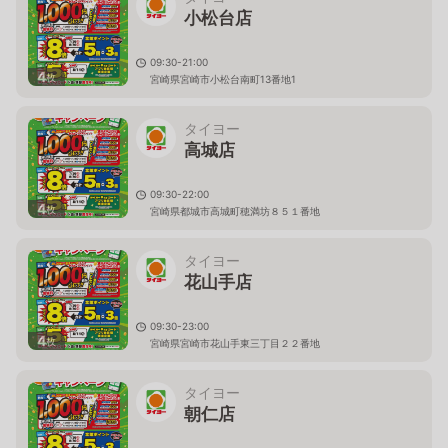
小松台店
09:30-21:00
4
枚
宮崎県宮崎市小松台南町13番地1
タイヨー
高城店
09:30-22:00
4
枚
宮崎県都城市高城町穂満坊８５１番地
タイヨー
花山手店
09:30-23:00
4
枚
宮崎県宮崎市花山手東三丁目２２番地
タイヨー
朝仁店