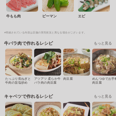
牛もも肉
ピーマン
エビ
※明細されている内容は店舗の実売状況と異なる場合がございます。
牛バラ肉で作れるレシピ
もっと見る
たっぷり長ねぎと
アツアツ 柔らか牛
肉豆腐
めんつゆでお手
牛肉の旨塩炒め
バラ肉の肉豆腐
肉豆腐
キャベツで作れるレシピ
もっと見る