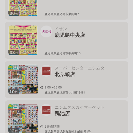
36
枚
鹿児島県鹿児島市東開町7
イオン
鹿児島中央店
33
枚
鹿児島県鹿児島市中央町10
スーパーセンターニシムタ
北ふ頭店
9:00〜25:00
10
枚
鹿児島県鹿児島市小川町19番1
ニシムタスカイマーケット
鴨池店
24時間営業
12
枚
鹿児島県鹿児島市真砂本町51番1号