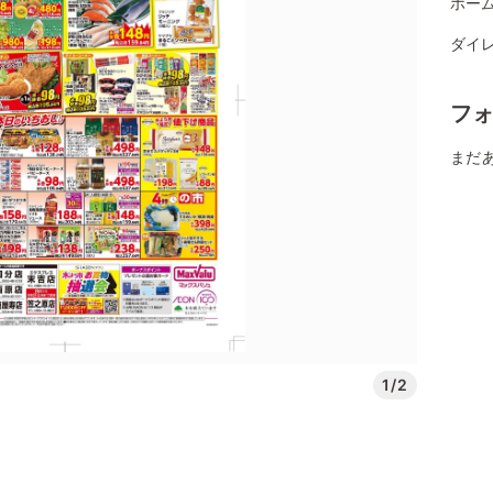
ホー
ダイ
フ
まだ
1/2