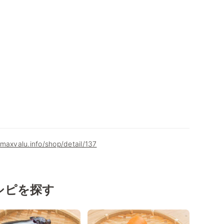
maxvalu.info/shop/detail/137
シピを探す