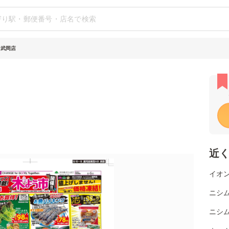
 武岡店
近
イオン
ニシ
ニシム