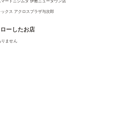
ムマートニシムタ 伊敷ニュータウン店
レックス アクロスプラザ与次郎
ォローしたお店
ありません