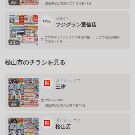
6
枚
愛媛県松山市束本二丁目13番42号
EDION
フジグラン重信店
営業時間はエディオンの店舗情報ページにて最新情報を
ご確認ください。
50
枚
愛媛県東温市野田3丁目1-13フジグラン重信内グランヴ
ェスタ2階
松山市のチラシを見る
ダイレックス
三津
9:00～22:00
6
枚
愛媛県松山市高山町13番38号
ダイレックス
松山店