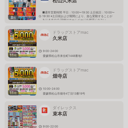
松山久米店
■通常営業時間 平日：10:00〜19:30 土日祝日：10:00〜
19:30 ※土日祝および期間により、急な変動することが
8
枚
ありますので 詳細はホームページを確認ください
愛媛県松山市久米窪田町1158番地1
ドラッグストアmac
久米店
9:00-24:00
11
枚
愛媛県松山市来住町1448番地1
ドラッグストアmac
畑寺店
10:00-24:00
11
枚
愛媛県松山市畑寺4丁目13番19号
ダイレックス
束本店
9:00-22:00