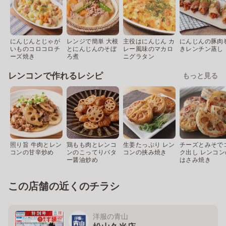
にんじんとじゃが
レンジで簡単 大根
主役はにんじん カ
にんじんの豚肉
いものコロコロチ
とにんじんのそぼ
レー風味のマカロ
きレンチン蒸し
ーズ焼き
ろ煮
ニグラタン
レンコンで作れるレシピ
もっと見る
照り旨 牛肉とレン
鶏もも肉とレンコ
生姜たっぷり レン
チーズとみそで
コンの甘辛炒め
ンのこってりバタ
コンの挟み焼き
ク出し レンコン
ー醤油炒め
はさみ焼き
この店舗の近くのチラシ
洋服の青山