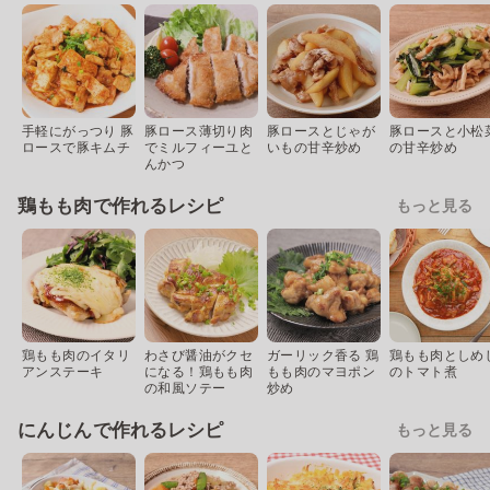
手軽にがっつり 豚
豚ロース薄切り肉
豚ロースとじゃが
豚ロースと小松
ロースで豚キムチ
でミルフィーユと
いもの甘辛炒め
の甘辛炒め
んかつ
鶏もも肉で作れるレシピ
もっと見る
鶏もも肉のイタリ
わさび醤油がクセ
ガーリック香る 鶏
鶏もも肉としめ
アンステーキ
になる！鶏もも肉
もも肉のマヨポン
のトマト煮
の和風ソテー
炒め
にんじんで作れるレシピ
もっと見る