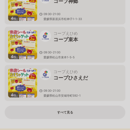
コープ神郷
09:30-21:00
4
枚
愛媛県新居浜市松神子1-1-33
コープえひめ
コープ束本
09:30-21:00
4
枚
愛媛県松山市束本1-5-5
コープえひめ
コープひさえだ
09:30-21:00
4
枚
愛媛県松山市安城寺町592-1
すべて見る