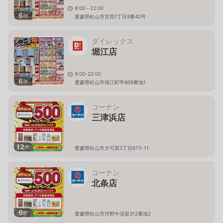
9:00～22:00
6
枚
愛媛県松山市宮西1丁目9番40号
ダイレックス
堀江店
9:00-22:00
6
枚
愛媛県松山市堀江町甲809番地1
コーナン
三津浜店
12
枚
愛媛県松山市大可賀3丁目670-11
コーナン
北条店
6
枚
愛媛県松山市河野中須賀312番地2