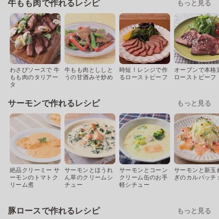
牛もも肉で作れるレシピ
もっと見る
わさびソースで 牛
牛もも肉とししと
時短！レンジで作
オーブンで本格
もも肉のタリアー
うの甘酒みそ炒め
るローストビーフ
ローストビーフ
タ
サーモンで作れるレシピ
もっと見る
絶品クリーミー サ
サーモンとほうれ
サーモンとコーン
サーモンと新玉
ーモンのトマトク
ん草のクリームシ
クリーム缶のお手
ぎのカルパッチ
リーム煮
チュー
軽シチュー
豚ロースで作れるレシピ
もっと見る