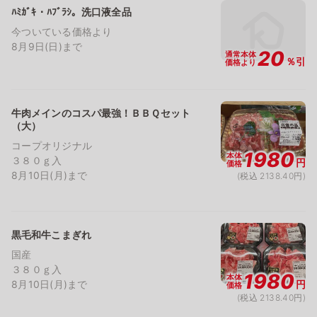
ﾊﾐｶﾞｷ・ﾊﾌﾞﾗｼ。洗口液全品
今ついている価格より
8月9日(日)まで
20
通常本体
％引
価格より
牛肉メインのコスパ最強！ＢＢＱセット
（大）
コープオリジナル
1980
本体
３８０ｇ入
円
価格
8月10日(月)まで
(税込 2138.40円)
黒毛和牛こまぎれ
国産
３８０ｇ入
1980
本体
8月10日(月)まで
円
価格
(税込 2138.40円)