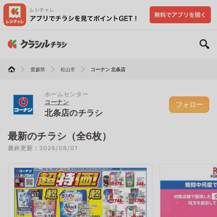
愛媛県
松山市
コーナン 北条店
ホームセンター
コーナン
フォロー
北条店のチラシ
最新のチラシ（全6枚）
最終更新：2026/08/01