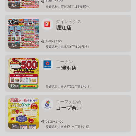
9:00～22:00
6
枚
愛媛県松山市宮西1丁目9番40号
ダイレックス
堀江店
9:00-22:00
6
枚
愛媛県松山市堀江町甲809番地1
コーナン
三津浜店
12
枚
愛媛県松山市大可賀3丁目670-11
コープえひめ
コープ余戸
09:30-21:00
3
枚
愛媛県松山市余戸中4丁目10-17