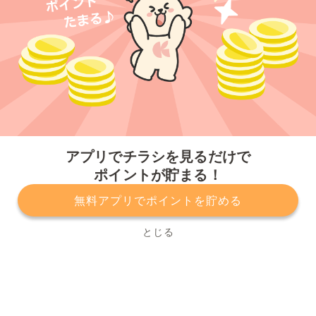
今すぐアプリをダウンロードする
アプリでチラシを見るだけで
ポイントが貯まる！
無料アプリでポイントを貯める
プライバシーポリシー
利用規約
運営会社
サービスに関してのお問い合わせ
チラシ掲載をお考えの方
とじる
Copyright© Kurashiru, Inc. All Rights Reserved.