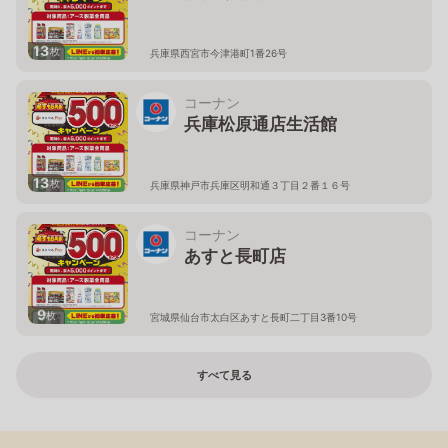
13
枚
兵庫県西宮市今津港町1番26号
コーナン
兵庫松原通店生活館
13
枚
兵庫県神戸市兵庫区明和通３丁目２番１６号
コーナン
あすと長町店
9
枚
宮城県仙台市太白区あすと長町二丁目3番10号
すべて見る