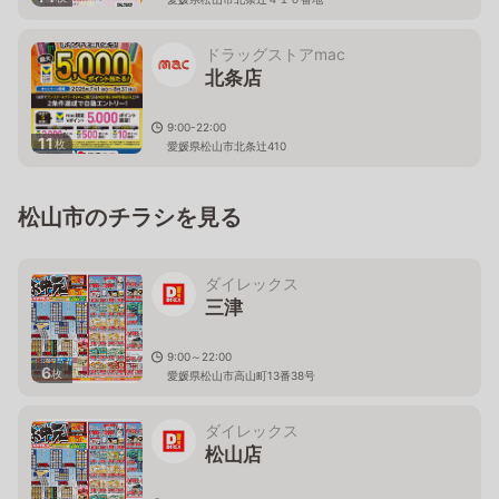
ドラッグストアmac
北条店
9:00-22:00
11
枚
愛媛県松山市北条辻410
松山市のチラシを見る
ダイレックス
三津
9:00～22:00
6
枚
愛媛県松山市高山町13番38号
ダイレックス
松山店