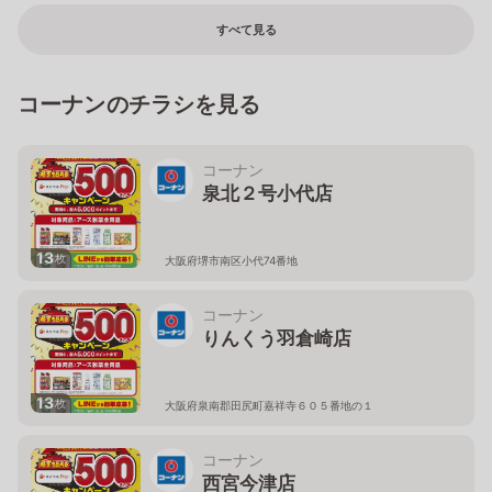
すべて見る
コーナンのチラシを見る
コーナン
泉北２号小代店
13
枚
大阪府堺市南区小代74番地
コーナン
りんくう羽倉崎店
13
枚
大阪府泉南郡田尻町嘉祥寺６０５番地の１
コーナン
西宮今津店